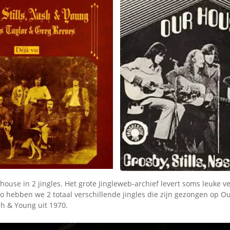
house in 2 jingles. Het grote Jingleweb-archief levert soms leuke ve
 Zo hebben we 2 totaal verschillende jingles die zijn gezongen op 
ash & Young uit 1970.