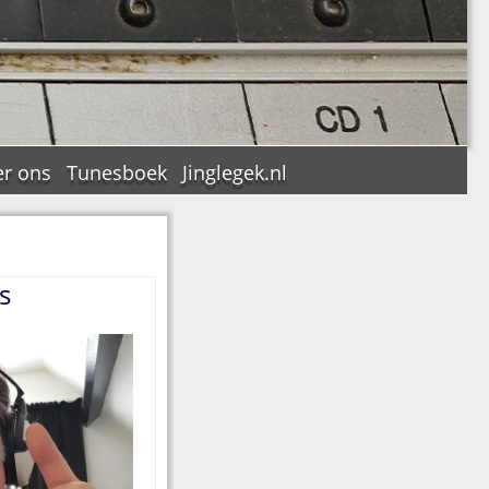
r ons
Tunesboek
Jinglegek.nl
s
n