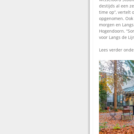
destijds al een 
time op”, vertelt
opgenomen. Ook k
morgen en Langs 
Hogendoorn. “Som
voor Langs de Li
Lees verder ond