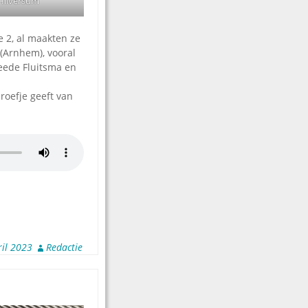
 Hilversum
 2, al maakten ze
 (Arnhem), vooral
weede Fluitsma en
roefje geeft van
ril 2023
Redactie