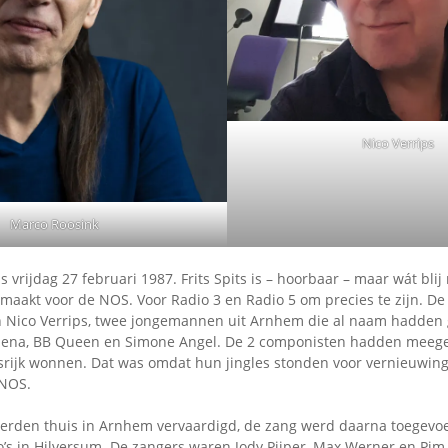
Omroepbanden
Stoomfluit Klaas
Vaak
Uitvinding
jinglecassette
Nico Verrips
Marco Roosink
is vrijdag 27 februari 1987. Frits Spits is – hoorbaar – maar wát bli
gemaakt voor de NOS. Voor Radio 3 en Radio 5 om precies te zijn. De
 Nico Verrips, twee jongemannen uit Arnhem die al naam hadden 
Selena, BB Queen en Simone Angel. De 2 componisten hadden meeg
ansrijk wonnen. Dat was omdat hun jingles stonden voor vernieuwing
 NOS.
erden thuis in Arnhem vervaardigd, de zang werd daarna toegevo
o’s in Hilversum. De zangers waren Jody Pijper, Max Werner en Pim