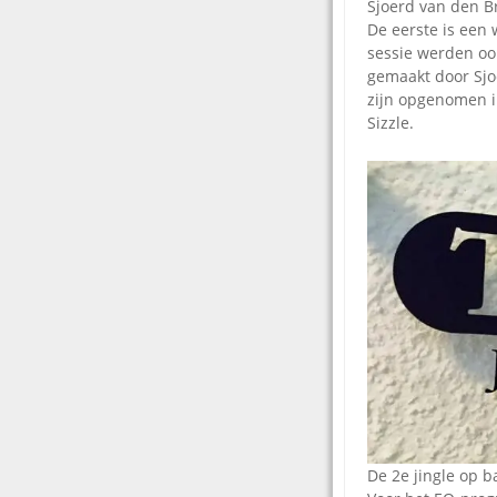
Sjoerd van den B
De eerste is een 
sessie werden oo
gemaakt door Sjoe
zijn opgenomen 
Sizzle.
De 2e jingle op b