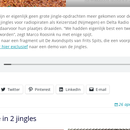
De Wisseloord Studio’s in
ijn er eigenlijk geen grote jingle-opdrachten meer gekomen voor de
 jingles voor radiopiraten als Keizerstad (Nijmegen) en Delta Radio
l daarvoor hun plaatjes draaiden. “We hadden eigenlijk best een t
worden”, zegt Marco Roosink nu met enige spijt.
 naar een fragment uit De Avondspits van Frits Spits, die een voorp
r hier exclusief
naar een demo van de jingles.
Twitter
Pinterest
LinkedIn
E-mail
26 ap
in 2 jingles