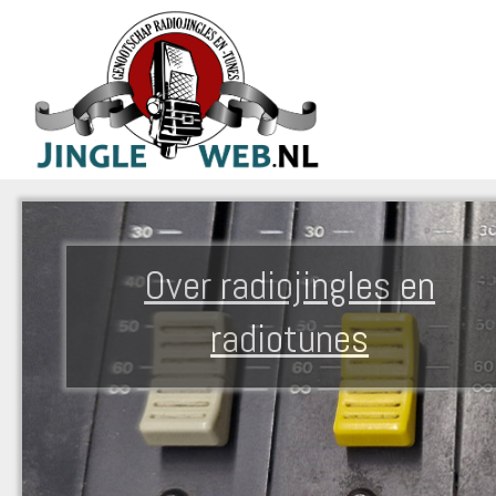
Over radiojingles en
radiotunes