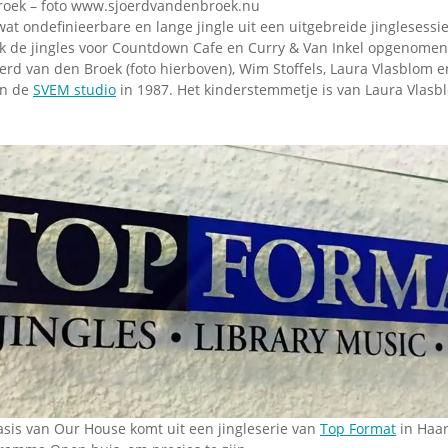
roek – foto www.sjoerdvandenbroek.nu
wat ondefinieerbare en lange jingle uit een uitgebreide jinglesessie 
k de jingles voor Countdown Cafe en Curry & Van Inkel opgenomen. 
rd van den Broek (foto hierboven), Wim Stoffels, Laura Vlasblom en
in de
SVEM studio
in 1987. Het kinderstemmetje is van Laura Vlasbl
asis van Our House komt uit een jingleserie van
Top Format
in Haar