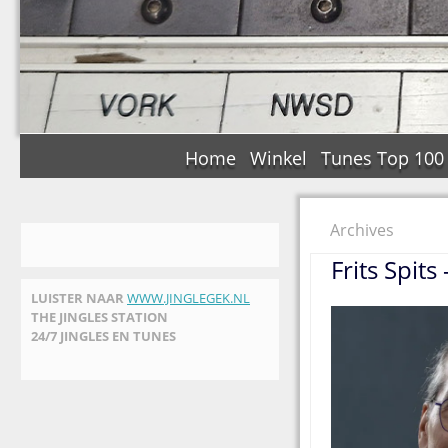
Home
Winkel
Tunes Top 100
Archives
Frits Spit
LUISTER NAAR
WWW.JINGLEGEK.NL
THE JINGLES STATION
24/7 JINGLES EN TUNES