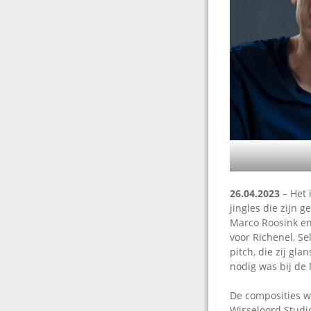
26.04.2023
– Het 
jingles die zijn 
Marco Roosink en
voor Richenel, 
pitch, die zij gl
nodig was bij de
De composities w
Wisseloord Studi