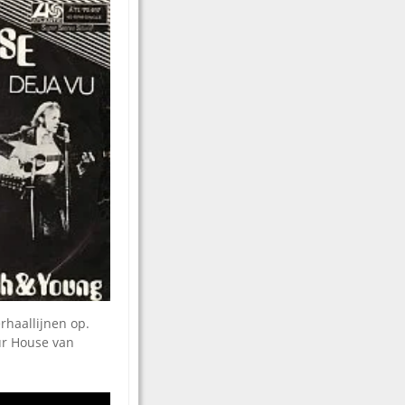
rhaallijnen op.
Our House van