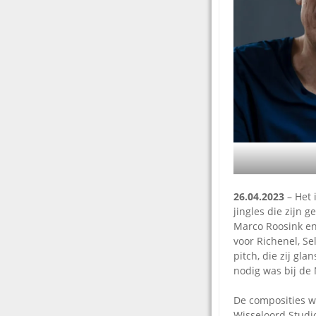
26.04.2023
– Het 
jingles die zijn 
Marco Roosink en
voor Richenel, 
pitch, die zij gl
nodig was bij de
De composities w
Wisseloord Studi