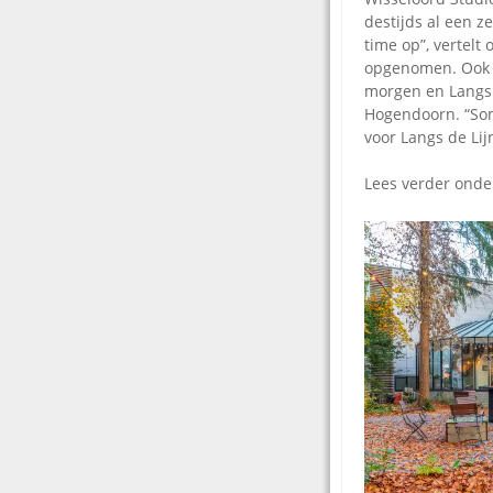
destijds al een 
time op”, vertelt
opgenomen. Ook k
morgen en Langs 
Hogendoorn. “Som
voor Langs de Li
Lees verder ond