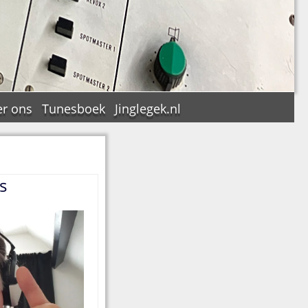
r ons
Tunesboek
Jinglegek.nl
s
n