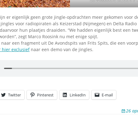
De Wisseloord Studio’s in
ijn er eigenlijk geen grote jingle-opdrachten meer gekomen voor de
 jingles voor radiopiraten als Keizerstad (Nijmegen) en Delta Radio
l daarvoor hun plaatjes draaiden. “We hadden eigenlijk best een t
worden”, zegt Marco Roosink nu met enige spijt.
 naar een fragment uit De Avondspits van Frits Spits, die een voorp
r hier exclusief
naar een demo van de jingles.
Twitter
Pinterest
LinkedIn
E-mail
26 ap