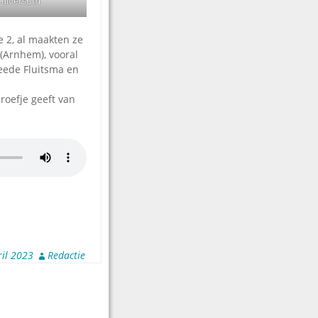
 Hilversum
 2, al maakten ze
 (Arnhem), vooral
weede Fluitsma en
roefje geeft van
ril 2023
Redactie