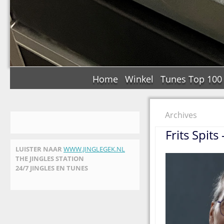
Home
Winkel
Tunes Top 100
Archives
Frits Spit
LUISTER NAAR
WWW.JINGLEGEK.NL
THE JINGLES STATION
24/7 JINGLES EN TUNES