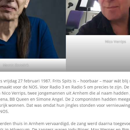
Omroepbanden
Stoomfluit Klaas
Vaak
Uitvinding
jinglecassette
Nico Verrips
Marco Roosink
is vrijdag 27 februari 1987. Frits Spits is – hoorbaar – maar wát bli
gemaakt voor de NOS. Voor Radio 3 en Radio 5 om precies te zijn. De
 Nico Verrips, twee jongemannen uit Arnhem die al naam hadden 
Selena, BB Queen en Simone Angel. De 2 componisten hadden meeg
ansrijk wonnen. Dat was omdat hun jingles stonden voor vernieuwing
 NOS.
erden thuis in Arnhem vervaardigd, de zang werd daarna toegevo
o’s in Hilversum. De zangers waren Jody Pijper, Max Werner en Pim