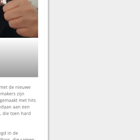
j met de nieuwe
 makers zijn
gemaakt met hits
edaan aan een
, die toen hard
egd in de
 Roos, die samen