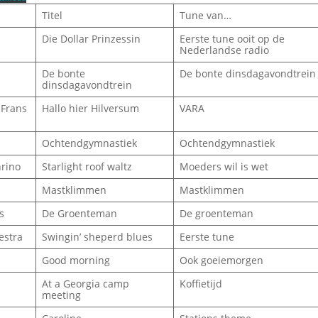
Titel
Tune van…
Die Dollar Prinzessin
Eerste tune ooit op de
Nederlandse radio
De bonte
De bonte dinsdagavondtrein
dinsdagavondtrein
 Frans
Hallo hier Hilversum
VARA
Ochtendgymnastiek
Ochtendgymnastiek
rino
Starlight roof waltz
Moeders wil is wet
Mastklimmen
Mastklimmen
s
De Groenteman
De groenteman
estra
Swingin’ sheperd blues
Eerste tune
Good morning
Ook goeiemorgen
At a Georgia camp
Koffietijd
meeting