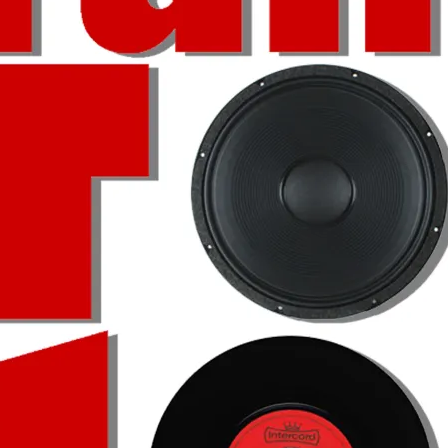
Omroepbanden
Stoomfluit Klaas
Vaak
Uitvinding
jinglecassette