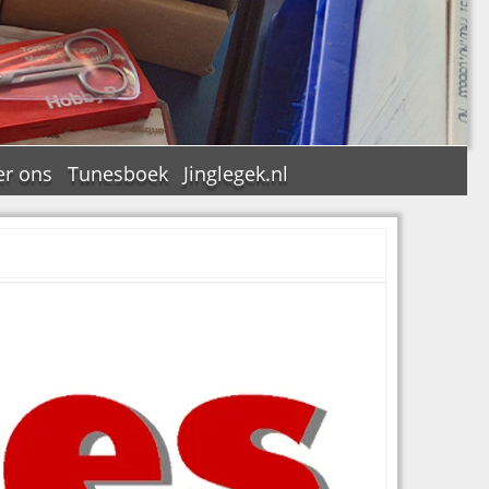
er ons
Tunesboek
Jinglegek.nl
n