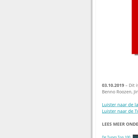
03.10.2019
– Dit 
Benno Roozen, Ji
Luister naar de l
Luister naar de T
LEES MEER ONDER
De Tunes Top 100
Do