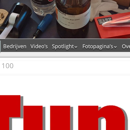
Bedrijven
Video’s
Spotlight
Fotopagina’s
Ov
De Tourflitsjingle –
JAM in pictures
wie zijn de makers?
 100
PAMS in pictures
Jingledemo’s en hun
TM in pictures
tags
Pepper & Tanner i
Dallas jingle city
pictures
De Tourtune
Top Format in
Ferry Maat 65
pictures
Ferry Maat interview
Dik Voormekaar in
foto’s
Jingle Awards
Jingle NIEUW