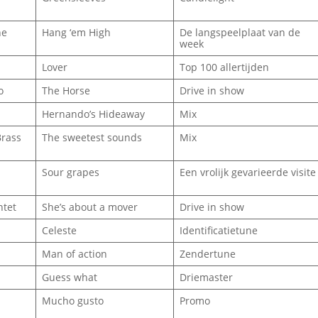
he
Hang ‘em High
De langspeelplaat van de
week
Lover
Top 100 allertijden
o
The Horse
Drive in show
Hernando’s Hideaway
Mix
Brass
The sweetest sounds
Mix
Sour grapes
Een vrolijk gevarieerde visite
ntet
She’s about a mover
Drive in show
Celeste
Identificatietune
Man of action
Zendertune
Guess what
Driemaster
Mucho gusto
Promo