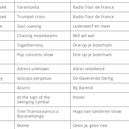
roek
Tarantuella
Radio Tour de France
roek
Trumpet cross
Radio Tour de France
re
Soul coaxing
Ledenwerf en meer
Chasing moonbeams
Will wil wel
Togetherness
Drie op je boterham
Pop concerto show
Drie op je boterham
Adress unknown
Adres onbekend
ey
Gossipo perpetuo
De Daverende Dertig
Azurro
Bij Barend
At the sign of the
Poster
swinging cymbal
Tren Transoceanico a
Hugo van Gelderen show
Bucaramanga
Mame
Geen ja, geen nee