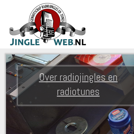
Over radiojingles en
radiotunes