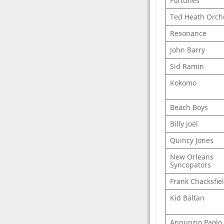
Fortunes
Ted Heath Orch
Resonance
John Barry
Sid Ramin
Kokomo
Beach Boys
Billy Joël
Quincy Jones
New Orleans
Syncopators
Frank Chacksfie
Kid Baltan
Annunzio Paolo