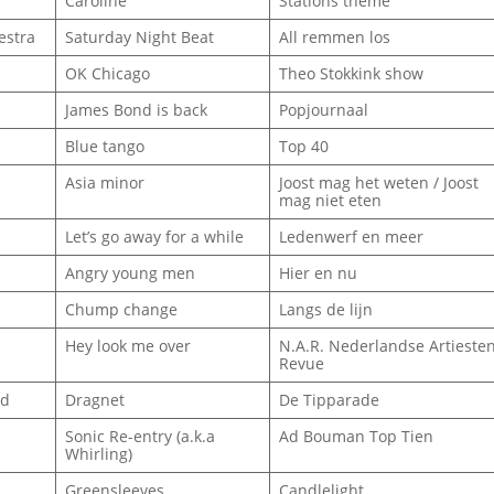
Caroline
Stations theme
estra
Saturday Night Beat
All remmen los
OK Chicago
Theo Stokkink show
James Bond is back
Popjournaal
Blue tango
Top 40
Asia minor
Joost mag het weten / Joost
mag niet eten
Let’s go away for a while
Ledenwerf en meer
Angry young men
Hier en nu
Chump change
Langs de lijn
Hey look me over
N.A.R. Nederlandse Artieste
Revue
ld
Dragnet
De Tipparade
Sonic Re-entry (a.k.a
Ad Bouman Top Tien
Whirling)
Greensleeves
Candlelight