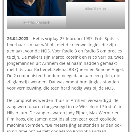
Nico Verrips
Marco Roosink
26.04.2023
– Het is vrijdag 27 februari 1987. Frits Spits is –
hoorbaar – maar wát blij met de nieuwe jingles die zijn
gemaakt voor de NOS. Voor Radio 3 en Radio 5 om precies
te zijn. De makers zijn Marco Roosink en Nico Verrips, twee
jongemannen uit Arnhem die al naam hadden gemaakt
met hits voor Richenel, Selena, BB Queen en Simone Angel.
De 2 componisten hadden meegedaan aan een pitch, die
zij glansrijk wonnen. Dat was omdat hun jingles stonden
voor vernieuwing, die toen hard nodig was bij de NOS.
De composities werden thuis in Arnhem vervaardigd, de
zang werd daarna toegevoegd in de Wisseloord Studio’s in
Hilversum. De zangers waren Jody Pijper, Max Werner en
Pim Roos, die samen destijds al een zeer goed geoliede
machine vormden. “De meeste jingles stonden er dan ook
in no-time op”, vertelt ons Marco Roosink vandaag