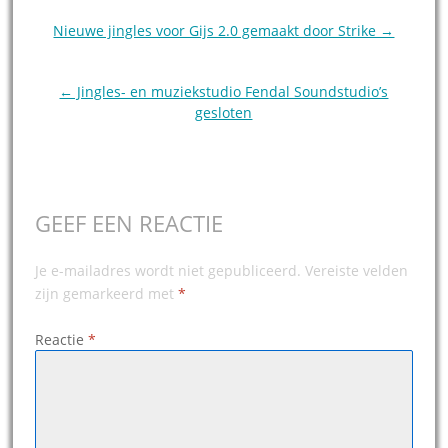
Post
Nieuwe jingles voor Gijs 2.0 gemaakt door Strike →
navigation
← Jingles- en muziekstudio Fendal Soundstudio’s
gesloten
GEEF EEN REACTIE
Je e-mailadres wordt niet gepubliceerd.
Vereiste velden
zijn gemarkeerd met
*
Reactie
*