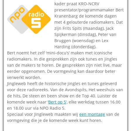
kader praat KRO-NCRV
presentator/programmamaker Bert
Kranenbarg de komende dagen
met 4 gelouterde radiomakers. Dat
zijn Frits Spits (maandag), Jack
Spijkerman (dinsdag), Peter van
Bruggen (woensdag) en Lex
Harding (donderdag).
Bert noemt het zelf ‘mini-docu’s’ maken met iconische
radiomakers. In die gesprekken zijn ook tunes en jingles
van de makers te horen. De gesprekken zijn niet live, maar
eerder opgenomen. De vormgeving kan daardoor beter
verwerkt worden.
Jingleweb heeft de historische jingles en tunes geleverd
voor deze radioreeks. Van de Avondspits, Het weeshuis van
de hits, De steen en been show en de Top 40. Luister de
komende week naar ‘
Bert op 5
‘, elke werkdag tussen 16.00
en 18.00 uur via NPO Radio 5.
Speciaal voor Jingleweb maakten wij
een montage
van de
vormgeving die je de komende week kunt horen.