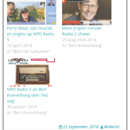
Ferry Maat; zijn muziek
Meer jingles nieuwe
en jingles op NPO Radio
Radio 2 shows
5
29 augustus 2014
19 april 2018
In "Bert Kranenbarg"
In "Bart van Leeuwen"
NPO Radio 5 en Bert
Kranenbarg over ‘het
oog’
30 januari 2019
In "Bert Kranenbarg"
22 september 2018
Redactie