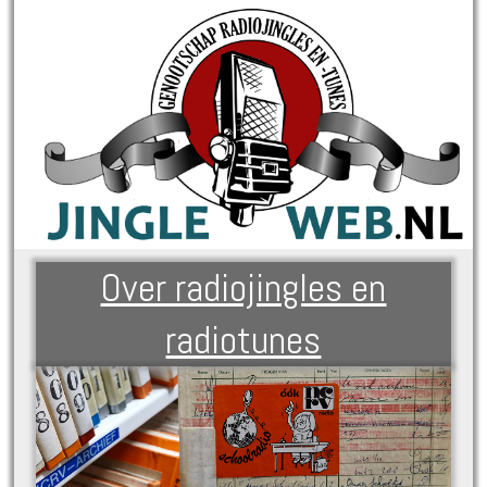
Over radiojingles en
radiotunes