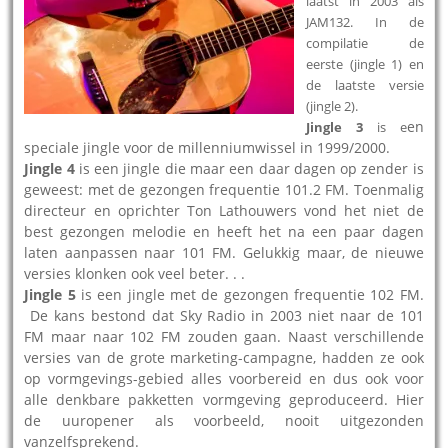
laatst in 2003 als
JAM132. In de
compilatie de
eerste (jingle 1) en
de laatste versie
(jingle 2).
en
Jingle 3
is e
speciale jingle voor de millenniumwissel in 1999/2000.
Jingle 4
is een jingle die maar een daar dagen op zender is
geweest: met de gezongen frequentie 101.2 FM. Toenmalig
directeur en oprichter Ton Lathouwers vond het niet de
best gezongen melodie en heeft het na een paar dagen
laten aanpassen naar 101 FM. Gelukkig maar, de nieuwe
versies klonken ook veel beter. . .
Jingle 5
is een jingle met de gezongen frequentie 102 FM.
De kans bestond dat Sky Radio in 2003 niet naar de 101
FM maar naar 102 FM zouden gaan. Naast verschillende
versies van de grote marketing-campagne, hadden ze ook
op vormgevings-gebied alles voorbereid en dus ook voor
alle denkbare pakketten vormgeving geproduceerd. Hier
de uuropener als voorbeeld, nooit uitgezonden
vanzelfsprekend.