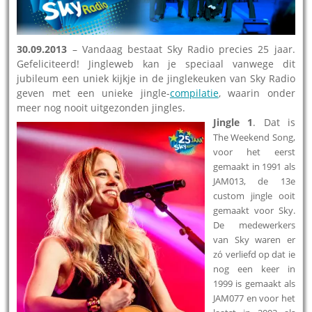
30.09.2013
– Vandaag bestaat Sky Radio precies 25 jaar.
Gefeliciteerd! Jingleweb kan je speciaal vanwege dit
jubileum een uniek kijkje in de jinglekeuken van Sky Radio
geven met een unieke jingle-
compilatie
, waarin onder
meer nog nooit uitgezonden jingles.
Jingle 1
. Dat is
The Weekend Song,
voor het eerst
gemaakt in 1991 als
JAM013, de 13e
custom jingle ooit
gemaakt voor Sky.
De medewerkers
van Sky waren er
zó verliefd op dat ie
nog een keer in
1999 is gemaakt als
JAM077 en voor het