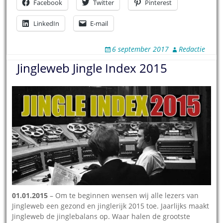
Facebook
Twitter
Pinterest
LinkedIn
E-mail
6 september 2017
Redactie
Jingleweb Jingle Index 2015
01.01.2015
– Om te beginnen wensen wij alle lezers van
Jingleweb een gezond en jinglerijk 2015 toe. Jaarlijks maakt
Jingleweb de jinglebalans op. Waar halen de grootste