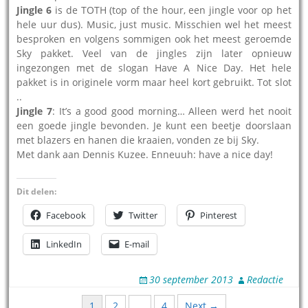
Jingle 6
is de TOTH (top of the hour, een jingle voor op het
hele uur dus). Music, just music. Misschien wel het meest
besproken en volgens sommigen ook het meest geroemde
Sky pakket. Veel van de jingles zijn later opnieuw
ingezongen met de slogan Have A Nice Day. Het hele
pakket is in originele vorm maar heel kort gebruikt. Tot slot
..
Jingle 7
: It’s a good good morning… Alleen werd het nooit
een goede jingle bevonden. Je kunt een beetje doorslaan
met blazers en hanen die kraaien, vonden ze bij Sky.
Met dank aan Dennis Kuzee. Enneuuh: have a nice day!
Dit delen:
Facebook
Twitter
Pinterest
LinkedIn
E-mail
30 september 2013
Redactie
Posts
1
2
…
4
Next →