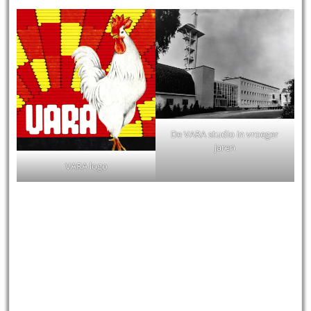
De VARA studio in vroeger
jaren
VARA logo