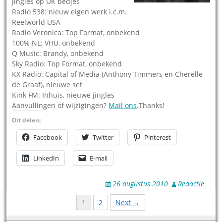
jingles op UK bedjes
Radio 538: nieuw eigen werk i.c.m.
Reelworld USA
Radio Veronica: Top Format, onbekend
100% NL: VHU, onbekend
Q Music: Brandy, onbekend
Sky Radio: Top Format, onbekend
KX Radio: Capital of Media (Anthony Timmers en Cherelle
de Graaf), nieuwe set
Kink FM: Inhuis, nieuwe jingles
Aanvullingen of wijzigingen?
Mail ons
.Thanks!
Dit delen:
Facebook
Twitter
Pinterest
LinkedIn
E-mail
26 augustus 2010
Redactie
Posts
1
2
Next →
navigation