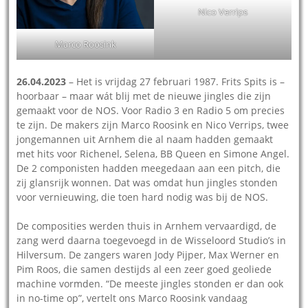
Nico Verrips
Marco Roosink
26.04.2023
– Het is vrijdag 27 februari 1987. Frits Spits is –
hoorbaar – maar wát blij met de nieuwe jingles die zijn
gemaakt voor de NOS. Voor Radio 3 en Radio 5 om precies
te zijn. De makers zijn Marco Roosink en Nico Verrips, twee
jongemannen uit Arnhem die al naam hadden gemaakt
met hits voor Richenel, Selena, BB Queen en Simone Angel.
De 2 componisten hadden meegedaan aan een pitch, die
zij glansrijk wonnen. Dat was omdat hun jingles stonden
voor vernieuwing, die toen hard nodig was bij de NOS.
De composities werden thuis in Arnhem vervaardigd, de
zang werd daarna toegevoegd in de Wisseloord Studio’s in
Hilversum. De zangers waren Jody Pijper, Max Werner en
Pim Roos, die samen destijds al een zeer goed geoliede
machine vormden. “De meeste jingles stonden er dan ook
in no-time op”, vertelt ons Marco Roosink vandaag