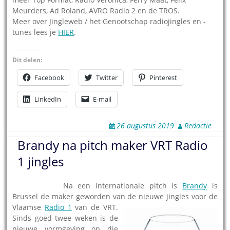
Meurders, Ad Roland, AVRO Radio 2 en de TROS.
Meer over Jingleweb / het Genootschap radiojingles en -
tunes lees je
HIER
.
Dit delen:
Facebook
Twitter
Pinterest
LinkedIn
E-mail
26 augustus 2019
Redactie
Brandy na pitch maker VRT Radio
1 jingles
15.09.2011
–
Na een internationale pitch is
Brandy
is
Brussel de maker geworden van de nieuwe jin
gles voor de
Vlaamse
Radio 1
van de VRT.
Sinds goed twee weken is de
nieuwe vormgeving op die