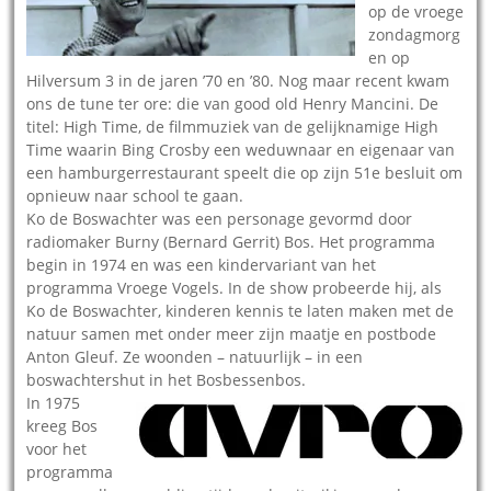
op de vroege
zondagmorg
en op
Hilversum 3 in de jaren ’70 en ’80. Nog maar recent kwam
ons de tune ter ore: die van good old Henry Mancini. De
titel: High Time, de filmmuziek van de gelijknamige High
Time waarin Bing Crosby een weduwnaar en eigenaar van
een hamburgerrestaurant speelt die op zijn 51e besluit om
opnieuw naar school te gaan.
Ko de Boswachter was een personage gevormd door
radiomaker Burny (Bernard Gerrit) Bos. Het programma
begin in 1974 en was een kindervariant van het
programma Vroege Vogels. In de show probeerde hij, als
Ko de Boswachter, kinderen kennis te laten maken met de
natuur samen met onder meer zijn maatje en postbode
Anton Gleuf. Ze woonden – natuurlijk – in een
boswachtershut in het Bosbessenbos.
In 1975
kreeg Bos
voor het
programma