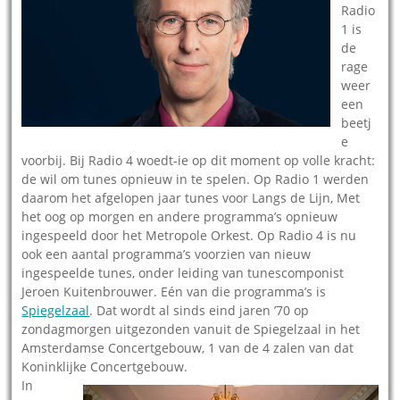
Radio
1 is
de
rage
weer
een
beetj
e
voorbij. Bij Radio 4 woedt-ie op dit moment op volle kracht:
de wil om tunes opnieuw in te spelen. Op Radio 1 werden
daarom het afgelopen jaar tunes voor Langs de Lijn, Met
het oog op morgen en andere programma’s opnieuw
ingespeeld door het Metropole Orkest. Op Radio 4 is nu
ook een aantal programma’s voorzien van nieuw
ingespeelde tunes, onder leiding van tunescomponist
Jeroen Kuitenbrouwer. Eén van die programma’s is
Spiegelzaal
. Dat wordt al sinds eind jaren ’70 op
zondagmorgen uitgezonden vanuit de Spiegelzaal in het
Amsterdamse Concertgebouw, 1 van de 4 zalen van dat
Koninklijke Concertgebouw.
In