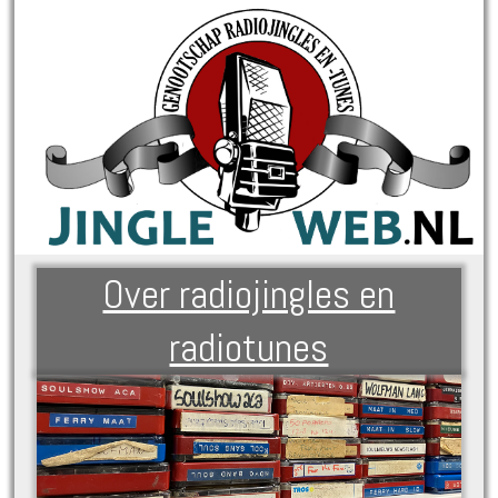
Over radiojingles en
radiotunes