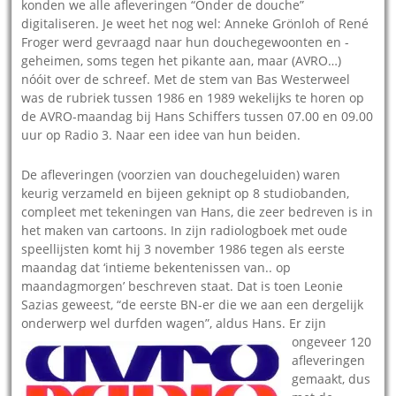
konden we alle afleveringen “Onder de douche”
digitaliseren. Je weet het nog wel: Anneke Grönloh of René
Froger werd gevraagd naar hun douchegewoonten en -
geheimen, soms tegen het pikante aan, maar (AVRO…)
nóóit over de schreef. Met de stem van Bas Westerweel
was de rubriek tussen 1986 en 1989 wekelijks te horen op
de AVRO-maandag bij Hans Schiffers tussen 07.00 en 09.00
uur op Radio 3. Naar een idee van hun beiden.
De afleveringen (voorzien van douchegeluiden) waren
keurig verzameld en bijeen geknipt op 8 studiobanden,
compleet met tekeningen van Hans, die zeer bedreven is in
het maken van cartoons. In zijn radiologboek met oude
speellijsten komt hij 3 november 1986 tegen als eerste
maandag dat ‘intieme bekentenissen van.. op
maandagmorgen’ beschreven staat. Dat is toen Leonie
Sazias geweest, “de eerste BN-er die we aan een dergelijk
onderwerp wel durfden wagen”, aldus Hans.
Er zijn
ongeveer 120
afleveringen
gemaakt, dus