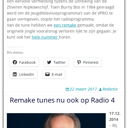
een eervolle vermelding tijdens de uitreiking van de
Zilveren Nipkowschijf. Toen Burny Bos in 1984 gevraagd
werd om de jeugdtelevisieprogramma’s van de VPRO te
gaan vormgeven, stopte het radioprogramma.
Van de tune hebben we
een remake
gemaakt, omdat de
originele jingle vooralsnog verloren lijkt te zijn gegaan. Je
kunt ook het
hele nummer
horen.
Dit delen:
Facebook
Twitter
Pinterest
LinkedIn
E-mail
22 maart 2017
Redactie
Remake tunes nu ook op Radio 4
17.12.
2014
– Bij