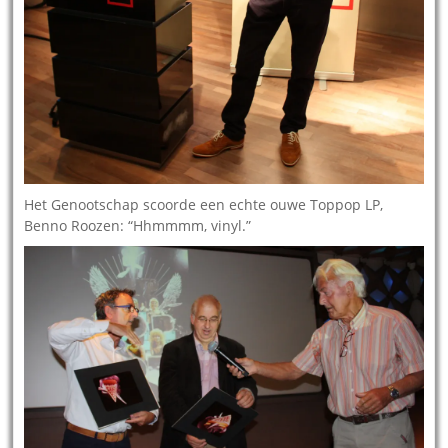
Het Genootschap scoorde een echte ouwe Toppop LP,
Benno Roozen: “Hhmmmm, vinyl.”