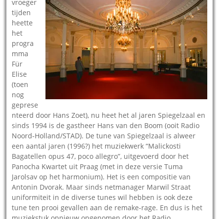
vroeger
tijden
heette
het
progra
mma
Für
Elise
(toen
nog
geprese
nteerd door Hans Zoet), nu heet het al jaren Spiegelzaal en
sinds 1994 is de gastheer Hans van den Boom (ooit Radio
Noord-Holland/STAD). De tune van Spiegelzaal is alweer
een aantal jaren (1996?) het muziekwerk “Malickosti
Bagatellen opus 47, poco allegro”, uitgevoerd door het
Panocha Kwartet uit Praag (met in deze versie Tuma
Jarolsav op het harmonium). Het is een compositie van
Antonin Dvorak. Maar sinds netmanager Marwil Straat
uniformiteit in de diverse tunes wil hebben is ook deze
tune ten prooi gevallen aan de remake-rage. En dus is het
muziekstuk opnieuw opgenomen door het Radio