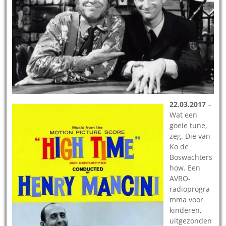
22.03.2017
–
Wat een
goeie tune,
zeg. Die van
Ko de
Boswachters
how. Een
AVRO-
radioprogra
mma voor
kinderen,
uitgezonden