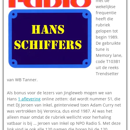
met de
wekelijkse
frequentie
heeft die
rubriek
gelopen tot
begin 1989.
De gebruikte
tune is
Memory lane,
code T103B1
uit de reeks
Trendsetter
van WB Tanner.
Als bonus voor de lezers van Jingleweb mogen we van
Hans
1 aflevering
online zetten: dat wordt nummer 51, die
met DJ Jeroen van Inkel, geïnterviewd toen Adam Curry net
was vertrokken bij Veronica, dus eind 1987. Al was het
alleen maar omdat de rubriek wellicht voor herhaling
vatbaar is bij … Jeroen van Inkel op NPO Radio 5. Met deze
link vind je ook alle 120 namen die horen bij de 120