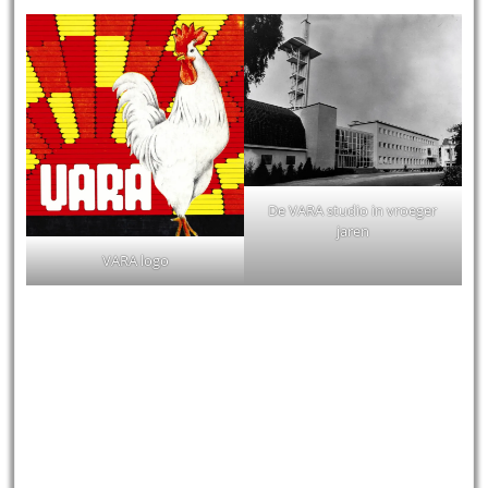
De VARA studio in vroeger
jaren
VARA logo