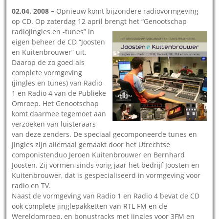
02.04. 2008 –
Opnieuw komt bijzondere radiovormgeving
op CD. Op zaterdag 12 april brengt het “Genootsch
ap
radiojingles en -tunes” in
eigen beheer de CD “Joosten
en Kuitenbrouwer” uit.
Daarop de zo goed als
complete vormgeving
(jingles en tunes) van Radio
1 en Radio 4 van de Publieke
Omroep. Het Genootschap
komt daarmee tegemoet aan
verzoeken van luisteraars
van deze zenders. De speciaal gecomponeerde tunes en
jingles zijn allemaal gemaakt door het Utrechtse
componistenduo Jeroen Kuitenbrouwer en Bernhard
Joosten. Zij vormen sinds vorig jaar het bedrijf Joosten en
Kuitenbrouwer, dat is gespecialiseerd in vormgeving voor
radio en TV.
Naast de vormgeving van Radio 1 en Radio 4 bevat de CD
ook complete jinglepakketten van RTL FM en de
Wereldomroep, en bonustracks met jingles voor 3FM en