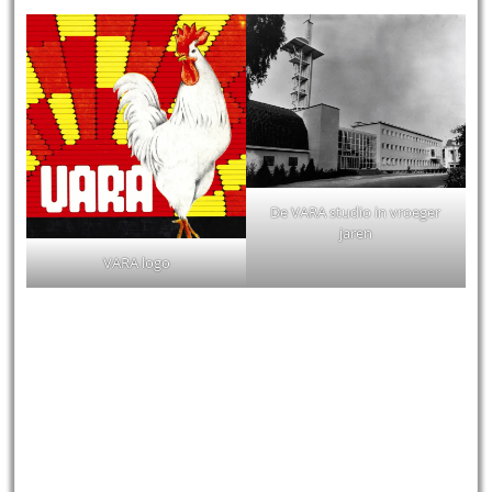
De VARA studio in vroeger
jaren
VARA logo