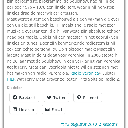
zijn beroemdste programma, de Soulshow, had hij in de
periode 1976 – 1978 een jingle item, waarin hij non-stop
jingles draaide met “witjes” ertussen.
Maat wordt algemeen beschouwd als een vakman die over
een unieke stijl beschikt. Hij maakt snelle radio met zeer
muzikale overgangen, die hij vanwege zijn absolute gehoor
naadloos maakt. Ook is hij een meester in het gebruik van
jingles en tunes. Door zijn kenmerkende radiostem is hij
ook een echte personality. Op 1 oktober maakt Maat zijn
laatste Maat in de Middag voor Veronica. In 2008 stopte hij
na 36 jaar met de Soulshow. In een verklaring van Veronica
geeft Ferry Maat aan, voorlopig niet te willen stoppen met
het maken van radio. <Bron: o.a.
Radio Veronica
> Luister
HIER
wat Ferry Maat erover zei tegen Frits Spits op Radio 2.
Dit delen:
Facebook
Twitter
Pinterest
LinkedIn
E-mail
13 augustus 2010
Redactie