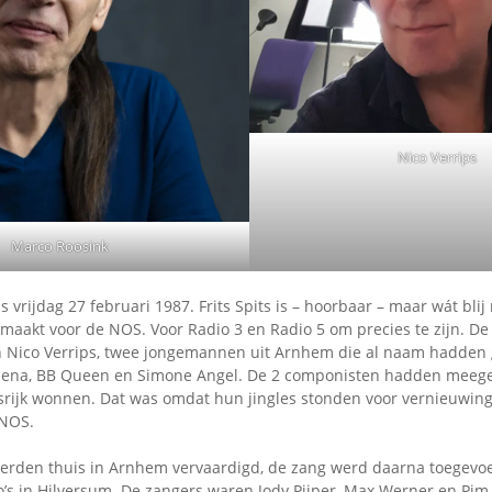
Omroepbanden
Stoomfluit Klaas
Vaak
Uitvinding
jinglecassette
Nico Verrips
Marco Roosink
is vrijdag 27 februari 1987. Frits Spits is – hoorbaar – maar wát bli
gemaakt voor de NOS. Voor Radio 3 en Radio 5 om precies te zijn. De
 Nico Verrips, twee jongemannen uit Arnhem die al naam hadden 
Selena, BB Queen en Simone Angel. De 2 componisten hadden meeg
ansrijk wonnen. Dat was omdat hun jingles stonden voor vernieuwing
 NOS.
erden thuis in Arnhem vervaardigd, de zang werd daarna toegevo
o’s in Hilversum. De zangers waren Jody Pijper, Max Werner en Pim