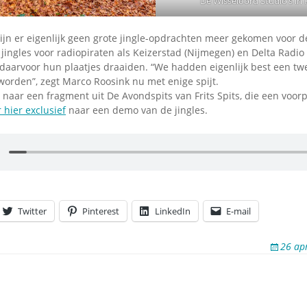
De Wisseloord Studio’s in
ijn er eigenlijk geen grote jingle-opdrachten meer gekomen voor de
 jingles voor radiopiraten als Keizerstad (Nijmegen) en Delta Radio
l daarvoor hun plaatjes draaiden. “We hadden eigenlijk best een t
worden”, zegt Marco Roosink nu met enige spijt.
 naar een fragment uit De Avondspits van Frits Spits, die een voorp
r hier exclusief
naar een demo van de jingles.
Twitter
Pinterest
LinkedIn
E-mail
26 ap