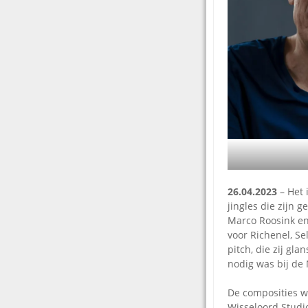
26.04.2023
– Het 
jingles die zijn 
Marco Roosink en
voor Richenel, 
pitch, die zij gl
nodig was bij de
De composities w
Wisseloord Studi