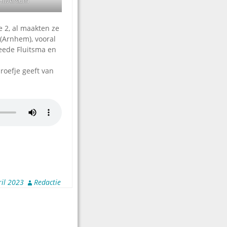
 Hilversum
 2, al maakten ze
 (Arnhem), vooral
weede Fluitsma en
roefje geeft van
ril 2023
Redactie