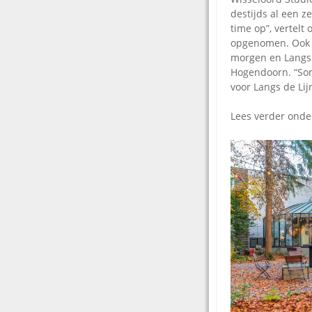
destijds al een 
time op”, vertelt
opgenomen. Ook k
morgen en Langs 
Hogendoorn. “Som
voor Langs de Li
Lees verder ond