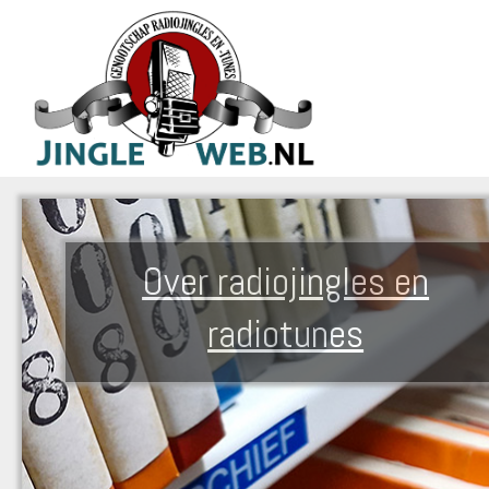
Over radiojingles en
radiotunes