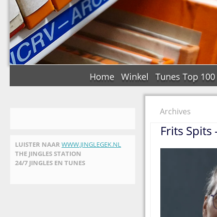
Home
Winkel
Tunes Top 100
Archives
Frits Spit
LUISTER NAAR
WWW.JINGLEGEK.NL
THE JINGLES STATION
24/7 JINGLES EN TUNES