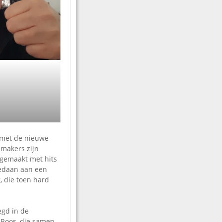
j met de nieuwe
 makers zijn
gemaakt met hits
edaan aan een
, die toen hard
egd in de
 Roos, die samen