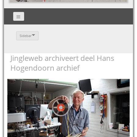
Sidebar
Jingleweb archiveert deel Hans
Hogendoorn archief