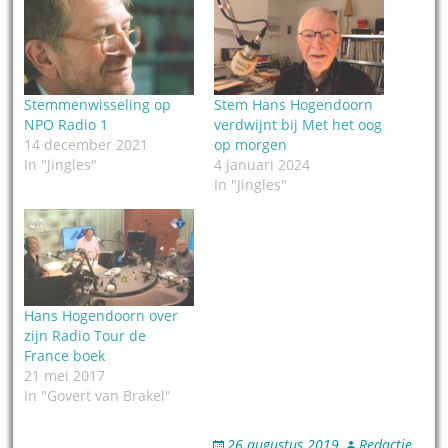
Stemmenwisseling op
Stem Hans Hogendoorn
NPO Radio 1
verdwijnt bij Met het oog
14 december 2021
op morgen
In "Jingles"
4 januari 2024
In "Jingles"
Hans Hogendoorn over
zijn Radio Tour de
France boek
21 mei 2017
In "Govert van Brakel"
26 augustus 2019
Redactie