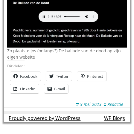
Zo plaatste Jos (onlangs?) De ballade van de dood op zijn
eigen website
Dit delen:
Facebook
Twitter
Pinterest
LinkedIn
E-mail
9 mei 2023
Redactie
Proudly powered by WordPress
theme by
WP Blogs