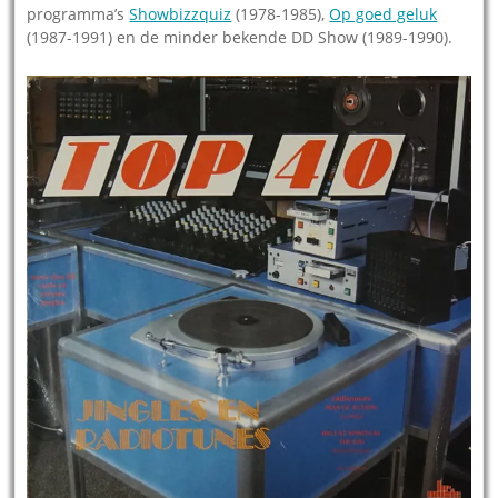
programma’s
Showbizzquiz
(1978-1985),
Op goed geluk
(1987-1991) en de minder bekende DD Show (1989-1990).