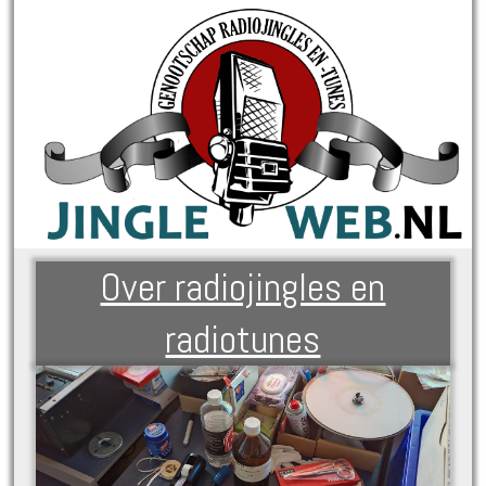
Over radiojingles en
radiotunes