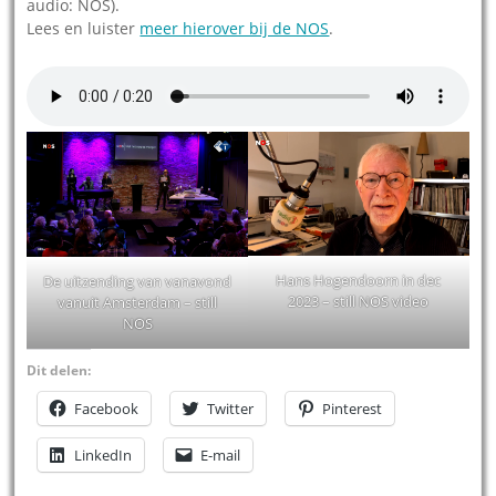
audio: NOS).
Lees en luister
meer hierover bij de NOS
.
Hans Hogendoorn in dec
De uitzending van vanavond
2023 – still NOS video
vanuit Amsterdam – still
NOS
Dit delen:
Facebook
Twitter
Pinterest
LinkedIn
E-mail