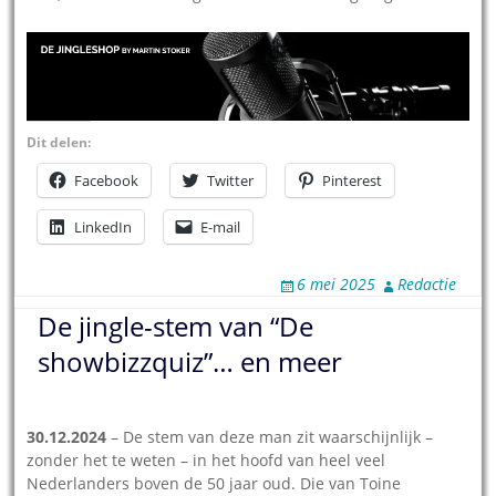
Dit delen:
Facebook
Twitter
Pinterest
LinkedIn
E-mail
6 mei 2025
Redactie
De jingle-stem van “De
showbizzquiz”… en meer
30.12.2024
– De stem van deze man zit waarschijnlijk –
zonder het te weten – in het hoofd van heel veel
Nederlanders boven de 50 jaar oud. Die van Toine