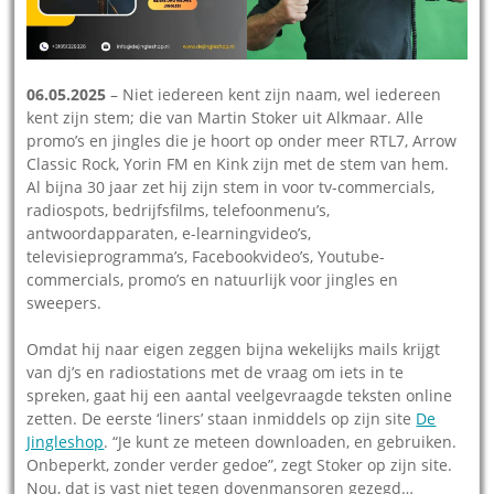
06.05.2025
– Niet iedereen kent zijn naam, wel iedereen
kent zijn stem; die van Martin Stoker uit Alkmaar. Alle
promo’s en jingles die je hoort op onder meer RTL7, Arrow
Classic Rock, Yorin FM en Kink zijn met de stem van hem.
Al bijna 30 jaar zet hij zijn stem in voor tv-commercials,
radiospots, bedrijfsfilms, telefoonmenu’s,
antwoordapparaten, e-learningvideo’s,
televisieprogramma’s, Facebookvideo’s, Youtube-
commercials, promo’s en natuurlijk voor jingles en
sweepers.
Omdat hij naar eigen zeggen bijna wekelijks mails krijgt
van dj’s en radiostations met de vraag om iets in te
spreken, gaat hij een aantal veelgevraagde teksten online
zetten. De eerste ‘liners’ staan inmiddels op zijn site
De
Jingleshop
. “Je kunt ze meteen downloaden, en gebruiken.
Onbeperkt, zonder verder gedoe”, zegt Stoker op zijn site.
Nou, dat is vast niet tegen dovenmansoren gezegd…