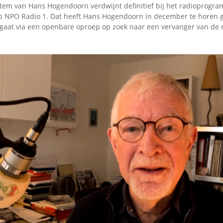
tem van Hans Hogendoorn verdwijnt definitief bij het radioprog
 NPO Radio 1. Dat heeft Hans Hogendoorn in december te horen 
aat via een openbare oproep op zoek naar een vervanger van de n