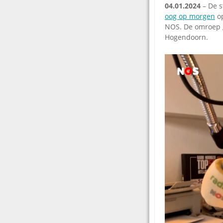
04.01.2024
– De s
oog op morgen
op
NOS. De omroep g
Hogendoorn.