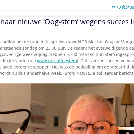
10 febru
 naar nieuwe ‘Oog-stem’ wegens succes i
eadline om de tune in te spreken voor NOS Met het Oog op Morge
aanstaande zondag om 23.00 uur. De reden: het overweldigende aa
egon, vorige week vrijdag, hebben 5.700 mensen hun stem ingespro
dio (te vinden via
www.nos.nl/destem
). Dat is zozeer boven verwa
e actie eerder te stoppen. Het was de bedoeling om de wedstrijd dr
wordt nu dus anderhalve week. (Bron: NOS) (Zie ook eerder bericht