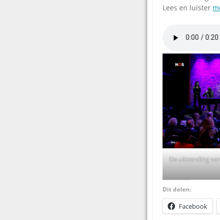
Lees en luister
me
De uitzending va
Dit delen:
Facebook