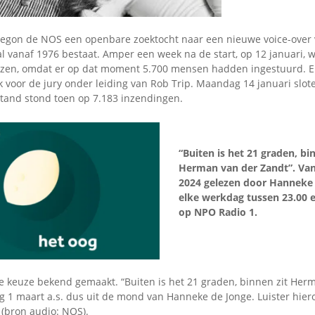
. begon de NOS een openbare zoektocht naar een nieuwe voice-over 
l vanaf 1976 bestaat. Amper een week na de start, op 12 januari, 
lazen, omdat er op dat moment 5.700 mensen hadden ingestuurd. E
voor de jury onder leiding van Rob Trip. Maandag 14 januari slote
tand stond toen op 7.183 inzendingen.
“Buiten is het 21 graden, bi
Herman van der Zandt”. Van
2024 gelezen door Hanneke 
elke werkdag tussen 23.00 e
op NPO Radio 1.
e keuze bekend gemaakt. “Buiten is het 21 graden, binnen zit Her
g 1 maart a.s. dus uit de mond van Hanneke de Jonge. Luister hier
 (bron audio: NOS).