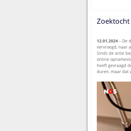
Zoektocht
12.01.2024
– De d
vervroegd, naar 
Sinds de actie b
online opnamestu
heeft gevraagd d
duren, maar dat 