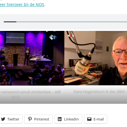
er hierover bij de NOS
.
Hans Hogendoorn in dec 2023 – 
n vanavond vanuit Amsterdam – still
NOS
Twitter
Pinterest
LinkedIn
E-mail