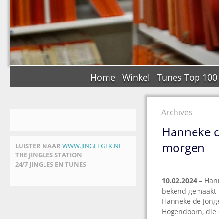
Home
Winkel
Tunes Top 100
Archives
Hanneke d
morgen
LUISTER NAAR
WWW.JINGLEGEK.NL
THE JINGLES STATION
24/7 JINGLES EN TUNES
10.02.2024
– Hann
bekend gemaakt i
Hanneke de Jonge 
Hogendoorn, die d