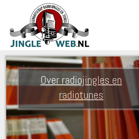
Over radiojingles en
radiotunes