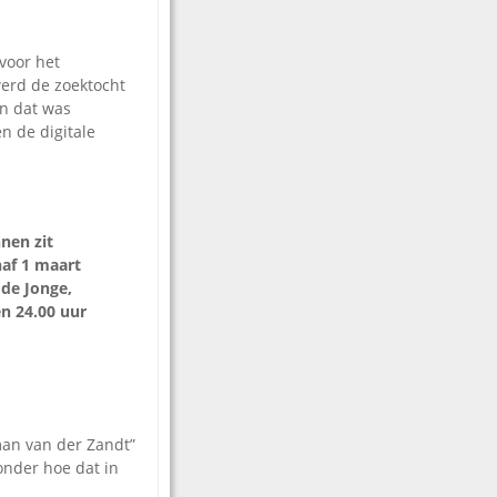
voor het
werd de zoektocht
n dat was
n de digitale
nnen zit
af 1 maart
de Jonge,
n 24.00 uur
man van der Zandt”
onder hoe dat in