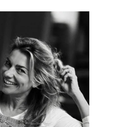
Omroepbanden
Stoomfluit Klaas
Vaak
Uitvinding
jinglecassette