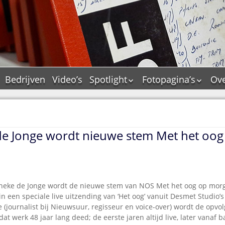
Bedrijven
Video’s
Spotlight
Fotopagina’s
Ove
De Tourflitsjingle –
JAM in pictures
wie zijn de makers?
PAMS in pictures
Jingledemo’s en hun
TM in pictures
tags
e Jonge wordt nieuwe stem Met het oog
Pepper & Tanner i
Dallas jingle city
pictures
De Tourtune
Top Format in
Ferry Maat 65
pictures
eke de Jonge wordt de nieuwe stem van NOS Met het oog op morgen
Ferry Maat interview
Dik Voormekaar in
foto’s
n een speciale live uitzending van ‘Het oog’ vanuit Desmet Studio
Jingle Awards
(journalist bij Nieuwsuur, regisseur en voice-over) wordt de opvo
Jingle NIEUW
at werk 48 jaar lang deed; de eerste jaren altijd live, later vanaf b