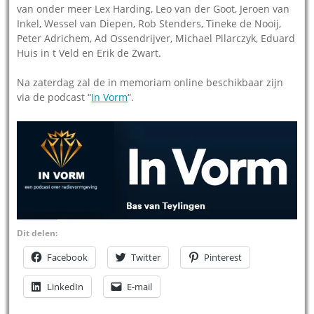
van onder meer Lex Harding, Leo van der Goot, Jeroen van
Inkel, Wessel van Diepen, Rob Stenders, Tineke de Nooij,
Peter Adrichem, Ad Ossendrijver, Michael Pilarczyk, Eduard
Huis in t Veld en Erik de Zwart.
Na zaterdag zal de in memoriam online beschikbaar zijn
via de podcast “
In Vorm
“.
Dit delen:
Facebook
Twitter
Pinterest
LinkedIn
E-mail