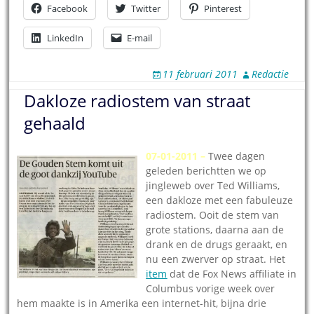
Facebook
Twitter
Pinterest
LinkedIn
E-mail
11 februari 2011
Redactie
Dakloze radiostem van straat
gehaald
07-01-2011 –
Twee da
gen
geleden berichtten we op
jingleweb over Ted Williams,
een dakloze met een fabuleuze
radiostem. Ooit de stem van
grote stations, daarna aan de
drank en de drugs geraakt, en
nu een zwerver op straat. Het
item
dat de Fox News affiliate in
Columbus vorige week over
hem maakte is in Amerika een internet-hit, bijna drie