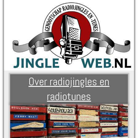
Over radiojingles en
radiotunes