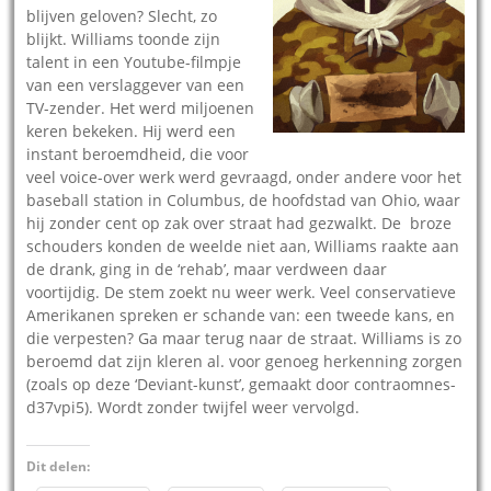
blijven geloven? Slecht, zo
blijkt. Williams toonde zijn
talent in een Youtube-filmpje
van een verslaggever van een
TV-zender. Het werd miljoenen
keren bekeken. Hij werd een
instant beroemdheid, die voor
veel voice-over werk werd gevraagd, onder andere voor het
baseball station in Columbus, de hoofdstad van Ohio, waar
hij zonder cent op zak over straat had gezwalkt. De broze
schouders konden de weelde niet aan, Williams raakte aan
de drank, ging in de ‘rehab’, maar verdween daar
voortijdig. De stem zoekt nu weer werk. Veel conservatieve
Amerikanen spreken er schande van: een tweede kans, en
die verpesten? Ga maar terug naar de straat. Williams is zo
beroemd dat zijn kleren al. voor genoeg herkenning zorgen
(zoals op deze ‘Deviant-kunst’, gemaakt door contraomnes-
d37vpi5). Wordt zonder twijfel weer vervolgd.
Dit delen: