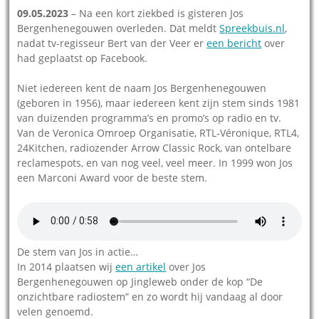
09.05.2023
– Na een kort ziekbed is gisteren Jos
Bergenhenegouwen overleden. Dat meldt
Spreekbuis.nl
,
nadat tv-regisseur Bert van der Veer er
een bericht
over
had geplaatst op Facebook.
Niet iedereen kent de naam Jos Bergenhenegouwen
(geboren in 1956), maar iedereen kent zijn stem sinds 1981
van duizenden programma’s en promo’s op radio en tv.
Van de Veronica Omroep Organisatie, RTL-Véronique, RTL4,
24Kitchen, radiozender Arrow Classic Rock, van ontelbare
reclamespots, en van nog veel, veel meer. In 1999 won Jos
een Marconi Award voor de beste stem.
De stem van Jos in actie…
In 2014 plaatsen wij
een artikel
over Jos
Bergenhenegouwen op Jingleweb onder de kop “De
onzichtbare radiostem” en zo wordt hij vandaag al door
velen genoemd.