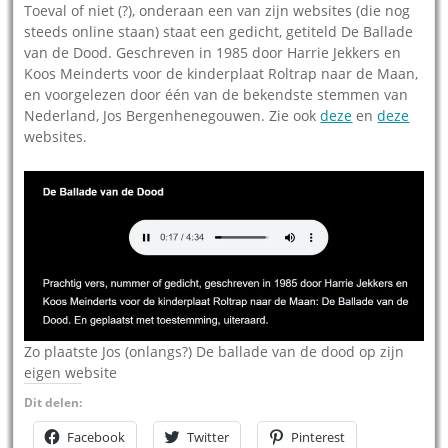
Toeval of niet (?), onderaan een van zijn websites (die nog
steeds online staan) staat een gedicht, getiteld De Ballade
van de Dood. Geschreven in 1985 door Harrie Jekkers en
Koos Meinderts voor de kinderplaat Roltrap naar de Maan,
en voorgelezen door één van de bekendste stemmen van
Nederland, Jos Bergenhenegouwen. Zie ook
deze
en
deze
websites.
Zo plaatste Jos (onlangs?) De ballade van de dood op zijn
eigen website
Dit delen:
Facebook
Twitter
Pinterest