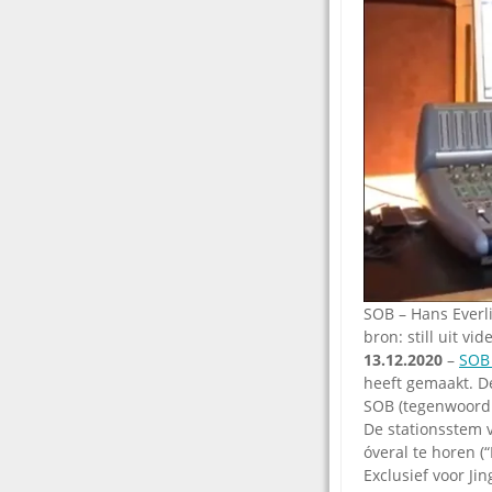
SOB – Hans Everli
bron: still uit vi
13.12.2020
–
SOB
heeft gemaakt. D
SOB (tegenwoordig
De stationsstem v
óveral te horen 
Exclusief voor J