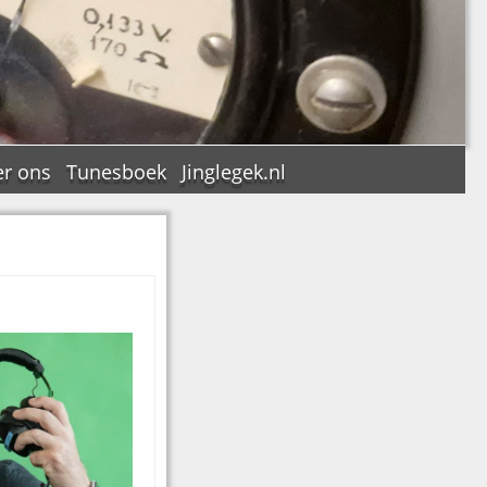
r ons
Tunesboek
Jinglegek.nl
n