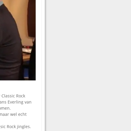
 Classic Rock
ans Everling van
komen.
 maar wel echt
ic Rock jingles.