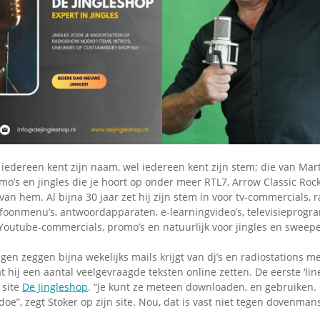
Omroepbanden
Stoomfluit Klaas
Vaak
Uitvinding
jinglecassette
 iedereen kent zijn naam, wel iedereen kent zijn stem; die van Mart
mo’s en jingles die je hoort op onder meer RTL7, Arrow Classic Roc
van hem. Al bijna 30 jaar zet hij zijn stem in voor tv-commercials, r
lefoonmenu’s, antwoordapparaten, e-learningvideo’s, televisieprogr
Youtube-commercials, promo’s en natuurlijk voor jingles en sweepe
gen zeggen bijna wekelijks mails krijgt van dj’s en radiostations m
at hij een aantal veelgevraagde teksten online zetten. De eerste ‘lin
 site
De Jingleshop
. “Je kunt ze meteen downloaden, en gebruiken.
oe”, zegt Stoker op zijn site. Nou, dat is vast niet tegen dovenm