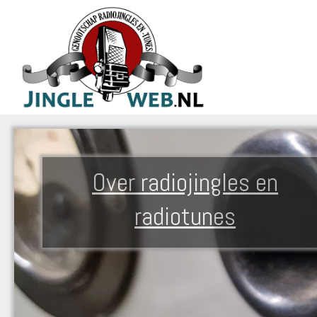
Over radiojingles en
radiotunes