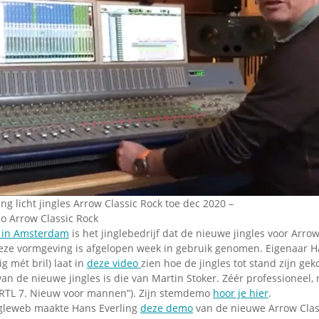
ng licht jingles Arrow Classic Rock toe dec 2020 –
deo Arrow Classic Rock
 in Amsterdam
is het jinglebedrijf dat de nieuwe jingles voor Arrow
eze vormgeving is afgelopen week in gebruik genomen. Eigenaar H
 mét bril) laat in
deze video
zien hoe de jingles tot stand zijn ge
an de nieuwe jingles is die van Martin Stoker. Zéér professioneel,
(“RTL 7. Nieuw voor mannen”). Zijn stemdemo
hoor je hier
.
ingleweb maakte Hans Everling
deze demo
van de nieuwe Arrow Class