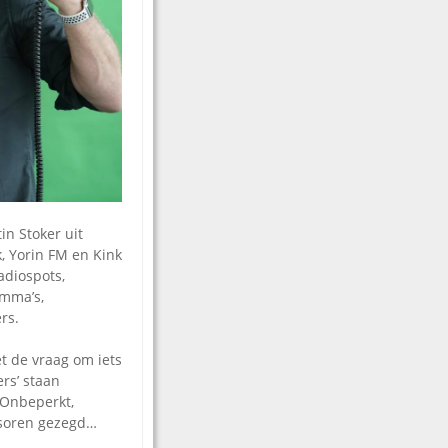
in Stoker uit
k, Yorin FM en Kink
adiospots,
amma’s,
rs.
et de vraag om iets
ers’ staan
 Onbeperkt,
ansoren gezegd…