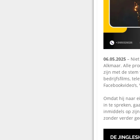
06.05.2025
– Niet
Alkmaar. Alle pro
zijn met de stem 
bedrijfsfilms, te
Facebookvideo’s, 
Omdat hij naar ei
in te spreken, ga
inmiddels op zijn
zonder verder ged