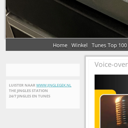
Home
Winkel
Tunes Top 100
Voice-over
LUISTER NAAR
WWW.JINGLEGEK.NL
THE JINGLES STATION
24/7 JINGLES EN TUNES