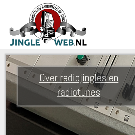
Over radiojingles en
radiotunes