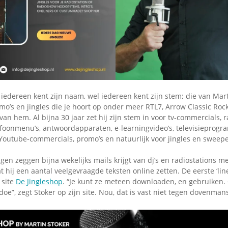
Omroepbanden
Stoomfluit Klaas
Vaak
Uitvinding
jinglecassette
 iedereen kent zijn naam, wel iedereen kent zijn stem; die van Mart
mo’s en jingles die je hoort op onder meer RTL7, Arrow Classic Roc
van hem. Al bijna 30 jaar zet hij zijn stem in voor tv-commercials, r
lefoonmenu’s, antwoordapparaten, e-learningvideo’s, televisieprogr
Youtube-commercials, promo’s en natuurlijk voor jingles en sweepe
gen zeggen bijna wekelijks mails krijgt van dj’s en radiostations m
at hij een aantal veelgevraagde teksten online zetten. De eerste ‘lin
 site
De Jingleshop
. “Je kunt ze meteen downloaden, en gebruiken.
oe”, zegt Stoker op zijn site. Nou, dat is vast niet tegen dovenm