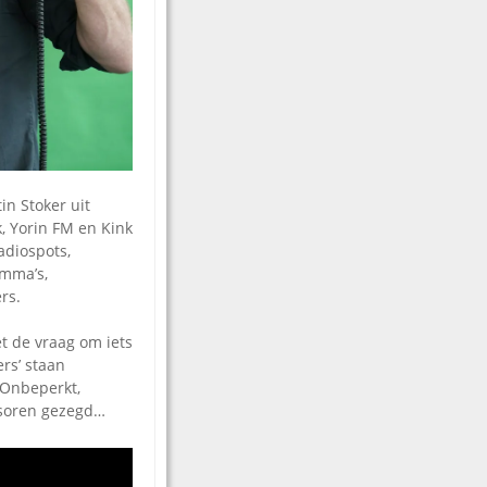
in Stoker uit
k, Yorin FM en Kink
adiospots,
amma’s,
rs.
et de vraag om iets
ers’ staan
 Onbeperkt,
ansoren gezegd…