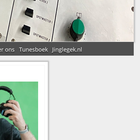
r ons
Tunesboek
Jinglegek.nl
n