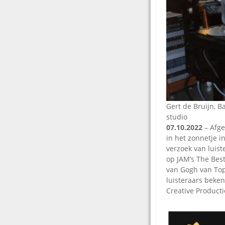
Gert de Bruijn, B
studio
07.10.2022
– Afge
in het zonnetje 
verzoek van luis
op JAM’s The Bes
van Gogh van Top 
luisteraars beken
Creative Product