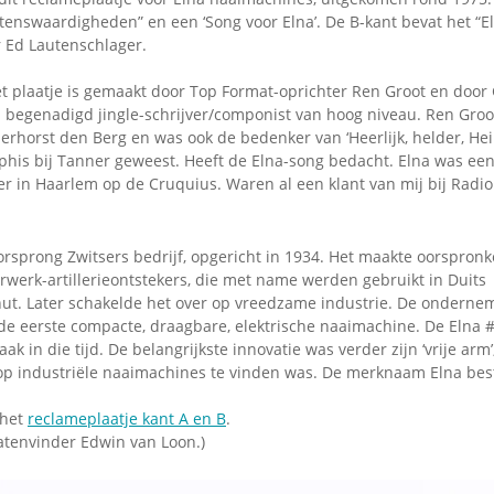
enswaardigheden” en een ‘Song voor Elna’. De B-kant bevat het “El
 Ed Lautenschlager.
t plaatje is gemaakt door Top Format-oprichter Ren Groot en door
 begenadigd jingle-schrijver/componist van hoog niveau. Ren Groot
erhorst den Berg en was ook de bedenker van ‘Heerlijk, helder, Hei
is bij Tanner geweest. Heeft de Elna-song bedacht. Elna was ee
er in Haarlem op de Cruquius. Waren al een klant van mij bij Radi
orsprong Zwitsers bedrijf, opgericht in 1934. Het maakte oorspronke
werk-artillerieontstekers, die met name werden gebruikt in Duits
ut. Later schakelde het over op vreedzame industrie. De ondernem
 de eerste compacte, draagbare, elektrische naaimachine. De Elna 
ak in die tijd. De belangrijkste innovatie was verder zijn ‘vrije arm’
op industriële naaimachines te vinden was. De merknaam Elna bes
 het
reclameplaatje kant A en B
.
atenvinder Edwin van Loon.)