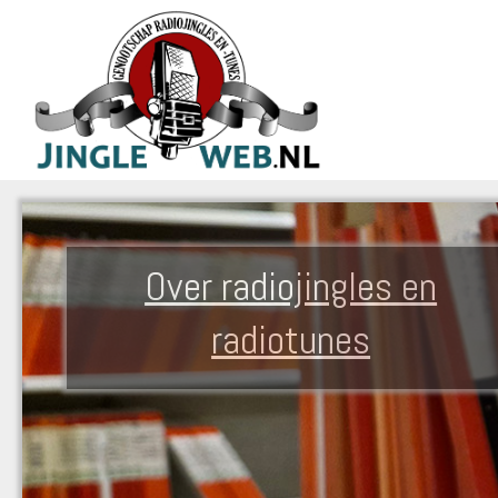
Over radiojingles en
radiotunes