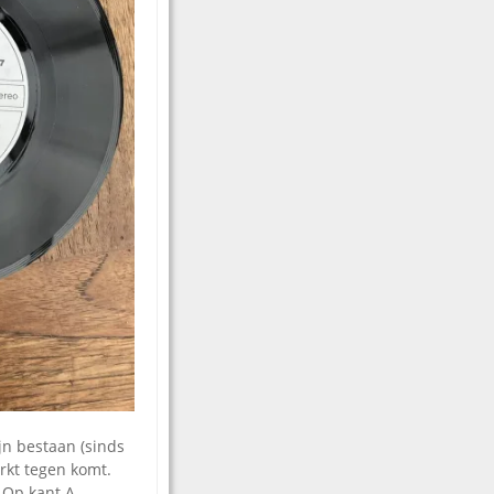
jn bestaan (sinds
arkt tegen komt.
 Op kant A