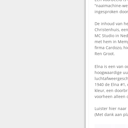
“naaimachine-wet
ingesproken door
De inhoud van he
Christenhuis, een
MC Studio in Ned
met hem in Memph
firma Cardozo, hi
Ren Groot.
Elna is een van o
hoogwaardige uur
luchtafweergesch
1940 de Elna #1,
kleur, een doorbra
voorheen alleen 
Luister hier naar
(Met dank aan pl