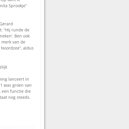
nita Sprookje”
 Gerard
: “Hij runde de
neken’. Ben ook
n merk van de
o Noordzee”, aldus
lijk
ing lanceert in
#1 was groen van
, een functie die
taat nog steeds.