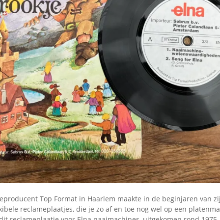
Omroepbanden
Stoomfluit Klaas
Vaak
Uitvinding
jinglecassette
leproducent Top Format in Haarlem maakte in de beginjaren van zi
exibele reclameplaatjes, die je zo af en toe nog wel op een platenm
 dit reclameplaatje voor Elna naaimachines, uitgekomen rond 1975.