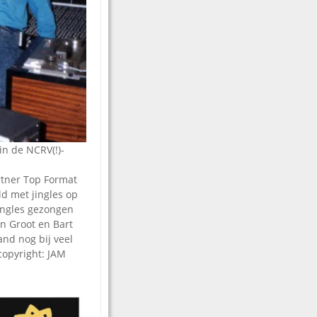
in de NCRV(!)-
rtner Top Format
d met jingles op
ingles gezongen
n Groot en Bart
and nog bij veel
copyright: JAM