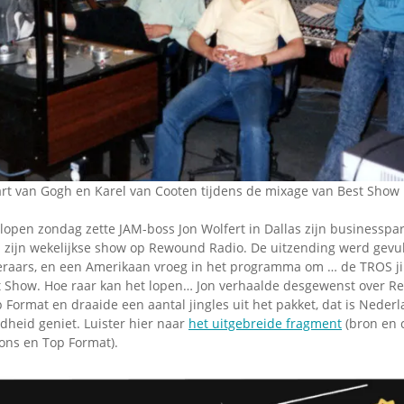
art van Gogh en Karel van Cooten tijdens de mixage van Best Show 
lopen zondag zette JAM-boss Jon Wolfert in Dallas zijn businesspa
in zijn wekelijkse show op Rewound Radio. De uitzending werd gevul
teraars, en een Amerikaan vroeg in het programma om … de TROS j
t Show. Hoe raar kan het lopen… Jon verhaalde desgewenst over Re
Format en draaide een aantal jingles uit het pakket, dat is Nederl
dheid geniet. Luister hier naar
het uitgebreide fragment
(bron en 
ions en Top Format).