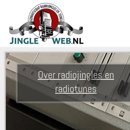
Over radiojingles en
radiotunes