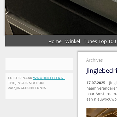
Home
Winkel
Tunes Top 100
Archives
Jinglebedr
LUISTER NAAR
WWW.JINGLEGEK.NL
17.07.2025
– Jin
THE JINGLES STATION
24/7 JINGLES EN TUNES
naam veranderen 
naar Amsterdam, d
een nieuwbouwpa