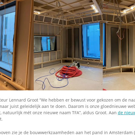
cteur Lennard Groot “We hebben er bewust voor gekozen om de n
 maar juist geleidelijk aan te doen. Daarom is onze gloednieuwe we
et, natuurlijk mét onze nieuwe naam TFA”, aldus Groot. Aan
de nieu
t.
rboven zie je de bouwwerkzaamheden aan het pand in Amsterdam (f