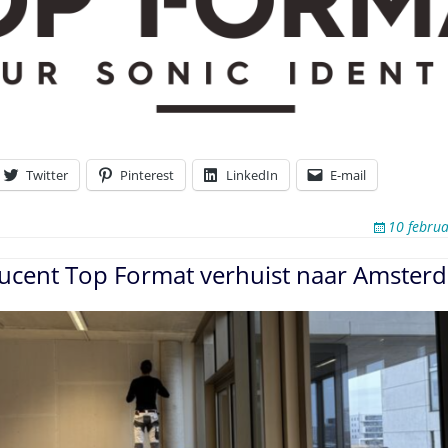
Twitter
Pinterest
LinkedIn
E-mail
10 febru
ducent Top Format verhuist naar Amster