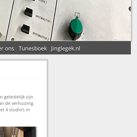
r ons
Tunesboek
Jinglegek.nl
n
geleidelijk zijn
an de verhuizing
t 4 studio’s in