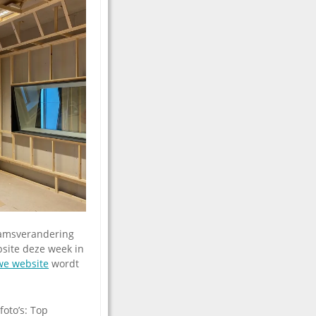
aamsverandering
bsite deze week in
we website
wordt
oto’s: Top