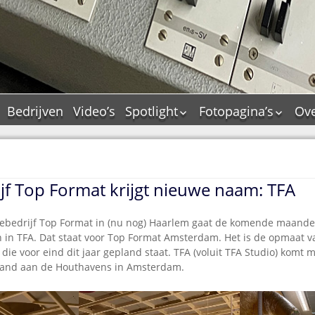
Bedrijven
Video’s
Spotlight
Fotopagina’s
Ove
De Tourflitsjingle –
JAM in pictures
wie zijn de makers?
PAMS in pictures
Jingledemo’s en hun
TM in pictures
tags
ijf Top Format krijgt nieuwe naam: TFA
Pepper & Tanner i
Dallas jingle city
pictures
De Tourtune
glebedrijf Top Format in (nu nog) Haarlem gaat de komende maanden 
Top Format in
in TFA. Dat staat voor Top Format Amsterdam. Het is de opmaat v
Ferry Maat 65
pictures
ie voor eind dit jaar gepland staat. TFA (voluit TFA Studio) komt me
Ferry Maat interview
Dik Voormekaar in
nd aan de Houthavens in Amsterdam.
foto’s
Jingle Awards
Jingle NIEUW