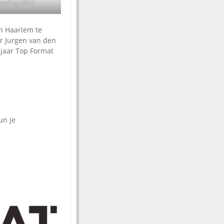
tzending NPO
n Haarlem te
or Jurgen van den
0 jaar Top Format
un je