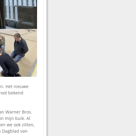
en. Het nieuwe
root bekend
van Warner Bros.
n mijn buik. Al
en we ook zitten,
ms Dagblad van