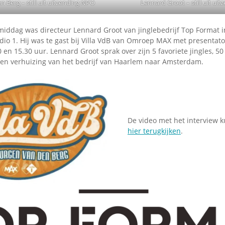
n Berg – still uit uitzending NPO
Lennard Groot – still uit ui
iddag was directeur Lennard Groot van jinglebedrijf Top Format i
io 1. Hij was te gast bij Villa VdB van Omroep MAX met presentat
 en 15.30 uur. Lennard Groot sprak over zijn 5 favoriete jingles, 5
n verhuizing van het bedrijf van Haarlem naar Amsterdam.
De video met het interview k
hier terugkijken
.