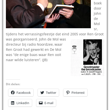
boek
door
John
de
Mol
sr,
tijdens het verrassingsfeestje dat eind 2005 voor Ren Groot
was georganisee
rd. John de Mol was
directeur bij radio Noordzee, waar
Ren Groot had gewerkt en De Mol
was “de enige baas waar Ren ooit
naar wilde luisteren”. (JB)
Dit delen:
Facebook
Twitter
Pinterest
LinkedIn
E-mail