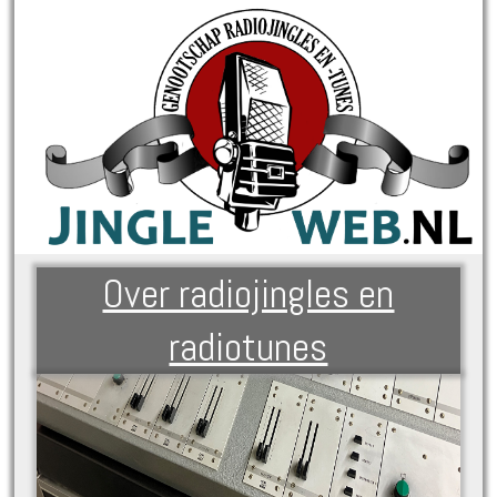
Over radiojingles en
radiotunes