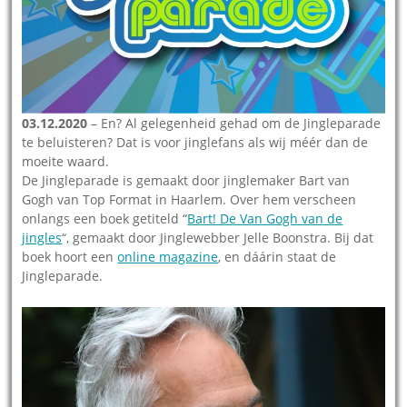
03.12.2020
– En? Al gelegenheid gehad om de Jingleparade
te beluisteren? Dat is voor jinglefans als wij méér dan de
moeite waard.
De Jingleparade is gemaakt door jinglemaker Bart van
Gogh van Top Format in Haarlem. Over hem verscheen
onlangs een boek getiteld “
Bart! De Van Gogh van de
jingles
“, gemaakt door Jinglewebber Jelle Boonstra. Bij dat
boek hoort een
online magazine
, en dáárin staat de
Jingleparade.