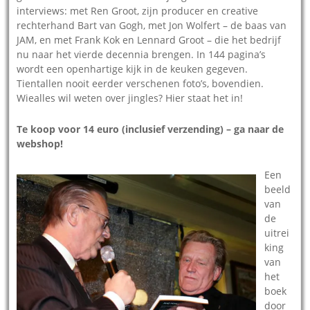
interviews: met Ren Groot, zijn producer en creative
rechterhand Bart van Gogh, met Jon Wolfert – de baas van
JAM, en met Frank Kok en Lennard Groot – die het bedrijf
nu naar het vierde decennia brengen. In 144 pagina’s
wordt een openhartige kijk in de keuken gegeven.
Tientallen nooit eerder verschenen foto’s, bovendien.
Wiealles wil weten over jingles? Hier staat het in!
Te koop voor 14 euro (inclusief verzending) – ga naar de
webshop!
Een
beeld
van
de
uitrei
king
van
het
boek
door