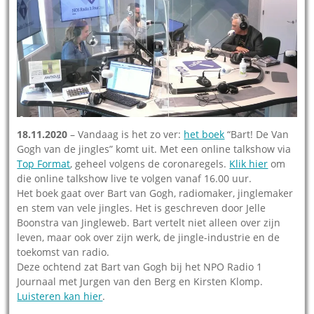
18.11.2020
– Vandaag is het zo ver:
het boek
“Bart! De Van
Gogh van de jingles” komt uit. Met een online talkshow via
Top Format
, geheel volgens de coronaregels.
Klik hier
om
die online talkshow live te volgen vanaf 16.00 uur.
Het boek gaat over Bart van Gogh, radiomaker, jinglemaker
en stem van vele jingles. Het is geschreven door Jelle
Boonstra van Jingleweb. Bart vertelt niet alleen over zijn
leven, maar ook over zijn werk, de jingle-industrie en de
toekomst van radio.
Deze ochtend zat Bart van Gogh bij het NPO Radio 1
Journaal met Jurgen van den Berg en Kirsten Klomp.
Luisteren kan hier
.