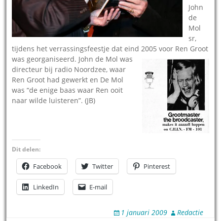
John
de
Mol
sr,
tijdens het verrassingsfeestje dat eind 2005 voor Ren Groot
was georganisee
rd. John de Mol was
directeur bij radio Noordzee, waar
Ren Groot had gewerkt en De Mol
was “de enige baas waar Ren ooit
naar wilde luisteren”. (JB)
Dit delen:
Facebook
Twitter
Pinterest
LinkedIn
E-mail
1 januari 2009
Redactie