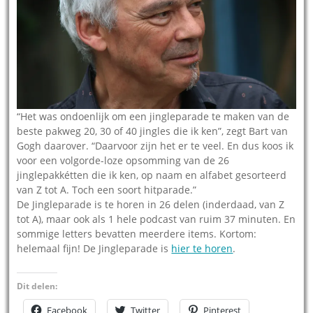
“Het was ondoenlijk om een jingleparade te maken van de
beste pakweg 20, 30 of 40 jingles die ik ken”, zegt Bart van
Gogh daarover. “Daarvoor zijn het er te veel. En dus koos ik
voor een volgorde-loze opsomming van de 26
jinglepakkétten die ik ken, op naam en alfabet gesorteerd
van Z tot A. Toch een soort hitparade.”
De Jingleparade is te horen in 26 delen (inderdaad, van Z
tot A), maar ook als 1 hele podcast van ruim 37 minuten. En
sommige letters bevatten meerdere items. Kortom:
helemaal fijn! De Jingleparade is
hier te horen
.
Dit delen:
Facebook
Twitter
Pinterest