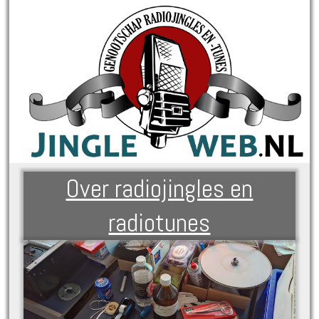
Over radiojingles en
radiotunes