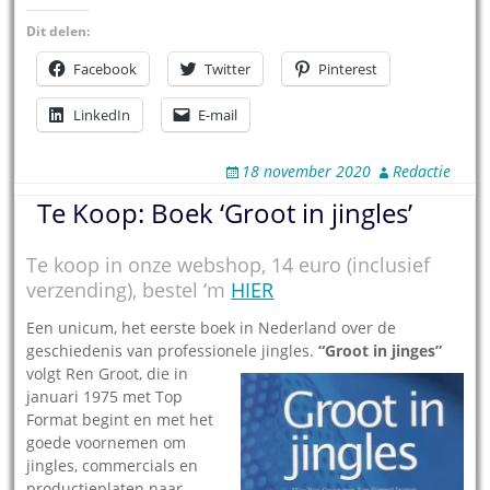
Dit delen:
Facebook
Twitter
Pinterest
LinkedIn
E-mail
18 november 2020
Redactie
Te Koop: Boek ‘Groot in jingles’
Te koop in onze webshop, 14 euro (inclusief
verzending), bestel ‘m
HIER
Een unicum, het eerste boek in Nederland over de
geschiedenis van professionele jingles.
“Groot in j
inges”
volgt Ren Groot, die in
januari 1975 met Top
Format begint en met het
goede voornemen om
jingles, commercials en
productieplaten naar