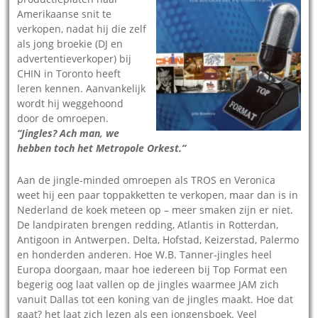
Amerikaanse snit te
verkopen, nadat hij die zelf
als jong broekie (DJ en
advertentieverkoper) bij
CHIN in Toronto heeft
leren kennen. Aanvankelijk
wordt hij weggehoond
door de omroepen.
“Jingles? Ach man, we
hebben toch het Metropole Orkest.”
Aan de jingle-minded omroepen als TROS en Veronica
weet hij een paar toppakketten te verkopen, maar dan is in
Nederland de koek meteen op – meer smaken zijn er niet.
De landpiraten brengen redding, Atlantis in Rotterdan,
Antigoon in Antwerpen. Delta, Hofstad, Keizerstad, Palermo
en honderden anderen. Hoe W.B. Tanner-jingles heel
Europa doorgaan, maar hoe iedereen bij Top Format een
begerig oog laat vallen op de jingles waarmee JAM zich
vanuit Dallas tot een koning van de jingles maakt. Hoe dat
gaat? het laat zich lezen als een jongensboek. Veel