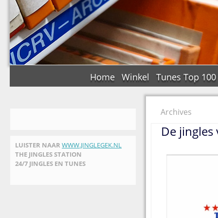
Home
Winkel
Tunes Top 100
Archives
De jingles
LUISTER NAAR
WWW.JINGLEGEK.NL
THE JINGLES STATION
24/7 JINGLES EN TUNES