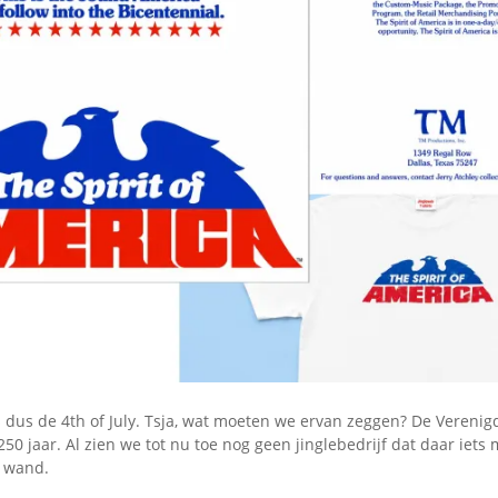
Omroepbanden
Stoomfluit Klaas
Vaak
Uitvinding
jinglecassette
is dus de 4th of July. Tsja, wat moeten we ervan zeggen? De Vereni
50 jaar. Al zien we tot nu toe nog geen jinglebedrijf dat daar iets 
e wand.