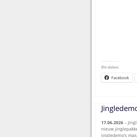
Dit delen:
Facebook
Jingledemo
17.06.2026
– Jing
nieuw jinglepakk
jingledemo’s mas