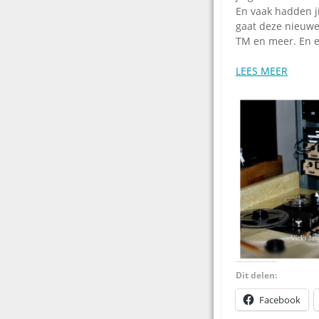
En vaak hadden ji
gaat deze nieuwe
TM en meer. En e
LEES MEER
Dit delen:
Facebook