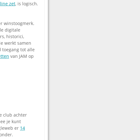
line zet
, is logisch.
der winstoogmerk.
e digitale
, historici,
ie werkt samen
 toegang tot alle
etten
van JAM op
e club achter
e je kunt
ngleweb er
14
ronder.