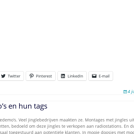
Twitter
Pinterest
LinkedIn
E-mail
4 j
’s en hun tags
ledemo’s. Veel jinglebedrijven maakten ze. Montages met jingles u
etten, bedoeld om deze jingles te verkopen aan radiostations. En 
saal toegestuurd aan potentiële klanten. In mooie doosjes met mo