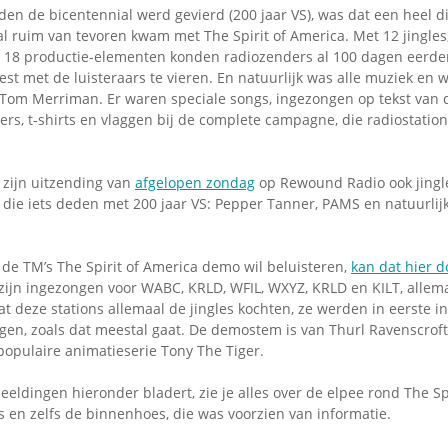
eden de bicentennial werd gevierd (200 jaar VS), was dat een heel
al ruim van tevoren kwam met The Spirit of America. Met 12 jingles,
n 18 productie-elementen konden radiozenders al 100 dagen eerd
est met de luisteraars te vieren. En natuurlijk was alle muziek en 
Tom Merriman. Er waren speciale songs, ingezongen op tekst van d
kers, t-shirts en vlaggen bij de complete campagne, die radiostatio
n zijn uitzending van
afgelopen zondag
op Rewound Radio ook jingl
die iets deden met 200 jaar VS: Pepper Tanner, PAMS en natuurlijk 
de TM’s The Spirit of America demo wil beluisteren,
kan dat hier 
 zijn ingezongen voor WABC, KRLD, WFIL, WXYZ, KRLD en KILT, allem
at deze stations allemaal de jingles kochten, ze werden in eerste in
en, zoals dat meestal gaat. De demostem is van Thurl Ravenscroft,
populaire animatieserie Tony The Tiger.
beeldingen hieronder bladert, zie je alles over de elpee rond The Sp
s en zelfs de binnenhoes, die was voorzien van informatie.