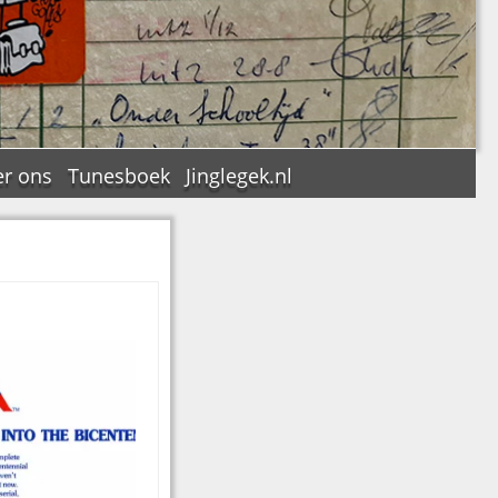
r ons
Tunesboek
Jinglegek.nl
n