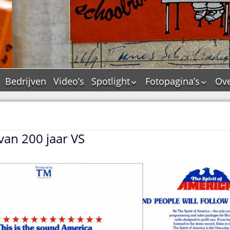
Bedrijven
Video’s
Spotlight
Fotopagina’s
Ove
De Tourflitsjingle –
JAM in pictures
wie zijn de makers?
PAMS in pictures
Jingledemo’s en hun
TM in pictures
tags
 van 200 jaar VS
Pepper & Tanner i
Dallas jingle city
pictures
De Tourtune
Top Format in
Ferry Maat 65
pictures
Ferry Maat interview
Dik Voormekaar in
foto’s
Jingle Awards
Jingle NIEUW