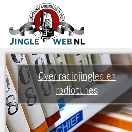
Over radiojingles en
radiotunes