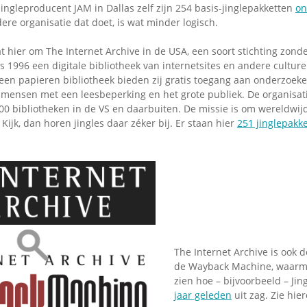
jingleproducent JAM in Dallas zelf zijn 254 basis-jinglepakketten
on
re organisatie dat doet, is wat minder logisch.
t hier om The Internet Archive in de USA, een soort stichting zon
s 1996 een digitale bibliotheek van internetsites en andere culturel
 een papieren bibliotheek bieden zij gratis toegang aan onderzoekers
mensen met een leesbeperking en het grote publiek. De organisat
0 bibliotheken in de VS en daarbuiten. De missie is om wereldwijd
 Kijk, dan horen jingles daar zéker bij. Er staan hier
251 jinglepakk
The Internet Archive is ook d
de Wayback Machine, waarme
zien hoe – bijvoorbeeld – Ji
jaar geleden
uit zag. Zie hie