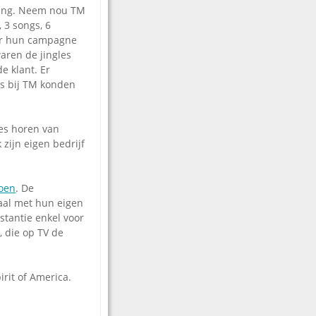
 ding. Neem nou TM
 3 songs, 6
er hun campagne
waren de jingles
e klant. Er
ns bij TM konden
es horen van
zijn eigen bedrijf
doen
. De
aal met hun eigen
stantie enkel voor
 die op TV de
irit of America.