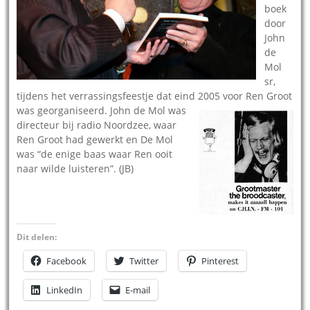
boek
door
John
de
Mol
sr,
tijdens het verrassingsfeestje dat eind 2005 voor Ren Groot
was georganisee
rd. John de Mol was
directeur bij radio Noordzee, waar
Ren Groot had gewerkt en De Mol
was “de enige baas waar Ren ooit
naar wilde luisteren”. (JB)
Dit delen:
Facebook
Twitter
Pinterest
LinkedIn
E-mail