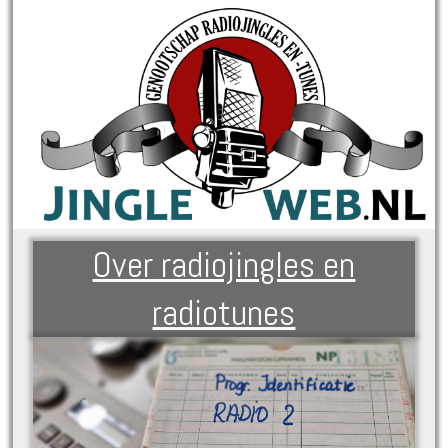
Over radiojingles en
radiotunes