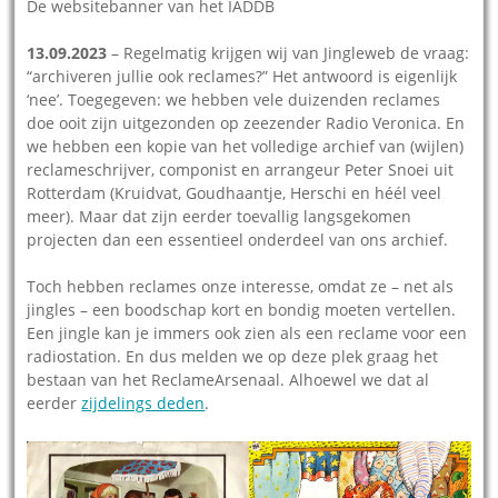
De websitebanner van het IADDB
13.09.2023
– Regelmatig krijgen wij van Jingleweb de vraag:
“archiveren jullie ook reclames?” Het antwoord is eigenlijk
‘nee’. Toegegeven: we hebben vele duizenden reclames
doe ooit zijn uitgezonden op zeezender Radio Veronica. En
we hebben een kopie van het volledige archief van (wijlen)
reclameschrijver, componist en arrangeur Peter Snoei uit
Rotterdam (Kruidvat, Goudhaantje, Herschi en héél veel
meer). Maar dat zijn eerder toevallig langsgekomen
projecten dan een essentieel onderdeel van ons archief.
Toch hebben reclames onze interesse, omdat ze – net als
jingles – een boodschap kort en bondig moeten vertellen.
Een jingle kan je immers ook zien als een reclame voor een
radiostation. En dus melden we op deze plek graag het
bestaan van het ReclameArsenaal. Alhoewel we dat al
eerder
zijdelings deden
.