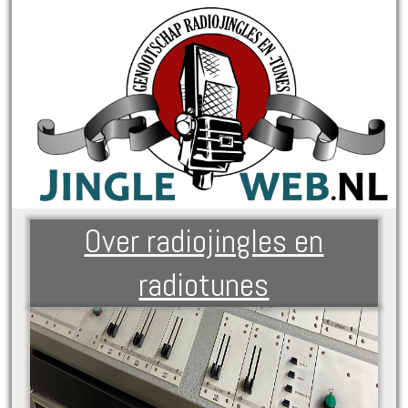
Over radiojingles en
radiotunes