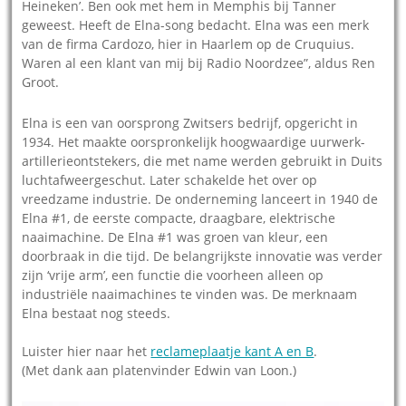
Heineken’. Ben ook met hem in Memphis bij Tanner
geweest. Heeft de Elna-song bedacht. Elna was een merk
van de firma Cardozo, hier in Haarlem op de Cruquius.
Waren al een klant van mij bij Radio Noordzee”, aldus Ren
Groot.
Elna is een van oorsprong Zwitsers bedrijf, opgericht in
1934. Het maakte oorspronkelijk hoogwaardige uurwerk-
artillerieontstekers, die met name werden gebruikt in Duits
luchtafweergeschut. Later schakelde het over op
vreedzame industrie. De onderneming lanceert in 1940 de
Elna #1, de eerste compacte, draagbare, elektrische
naaimachine. De Elna #1 was groen van kleur, een
doorbraak in die tijd. De belangrijkste innovatie was verder
zijn ‘vrije arm’, een functie die voorheen alleen op
industriële naaimachines te vinden was. De merknaam
Elna bestaat nog steeds.
Luister hier naar het
reclameplaatje kant A en B
.
(Met dank aan platenvinder Edwin van Loon.)