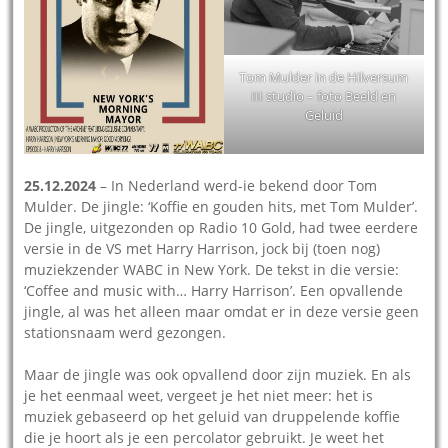
Tom Mulder in de Hilversum
III studio – foto Beeld en
Geluid
25.12.2024
– In Nederland werd-ie bekend door Tom
Mulder. De jingle: ‘Koffie en gouden hits, met Tom Mulder’.
De jingle, uitgezonden op Radio 10 Gold, had twee eerdere
versie in de VS met Harry Harrison, jock bij (toen nog)
muziekzender WABC in New York. De tekst in die versie:
‘Coffee and music with… Harry Harrison’. Een opvallende
jingle, al was het alleen maar omdat er in deze versie geen
stationsnaam werd gezongen.
Maar de jingle was ook opvallend door zijn muziek. En als
je het eenmaal weet, vergeet je het niet meer: het is
muziek gebaseerd op het geluid van druppelende koffie
die je hoort als je een percolator gebruikt. Je weet het