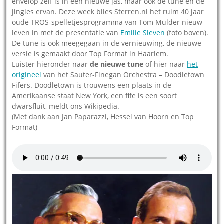
envelop zelf is in een nieuwe jas, maar ook de tune en de
jingles ervan. Deze week blies Sterren.nl het ruim 40 jaar
oude TROS-spelletjesprogramma van Tom Mulder nieuw
leven in met de presentatie van
Emilie Sleven
(foto boven).
De tune is ook meegegaan in de vernieuwing, de nieuwe
versie is gemaakt door Top Format in Haarlem.
Luister hieronder naar
de nieuwe tune
of hier naar
het
origineel
van het Sauter-Finegan Orchestra – Doodletown
Fifers. Doodletown is trouwens een plaats in de
Amerikaanse staat New York, een fife is een soort
dwarsfluit, meldt ons Wikipedia.
(Met dank aan Jan Paparazzi, Hessel van Hoorn en Top
Format)