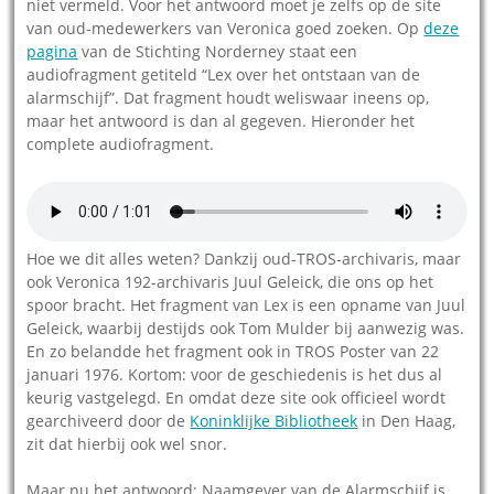
niet vermeld. Voor het antwoord moet je zelfs op de site
van oud-medewerkers van Veronica goed zoeken. Op
deze
pagina
van de Stichting Norderney staat een
audiofragment getiteld “Lex over het ontstaan van de
alarmschijf”. Dat fragment houdt weliswaar ineens op,
maar het antwoord is dan al gegeven. Hieronder het
complete audiofragment.
Hoe we dit alles weten? Dankzij oud-TROS-archivaris, maar
ook Veronica 192-archivaris Juul Geleick, die ons op het
spoor bracht. Het fragment van Lex is een opname van Juul
Geleick, waarbij destijds ook Tom Mulder bij aanwezig was.
En zo belandde het fragment ook in TROS Poster van 22
januari 1976. Kortom: voor de geschiedenis is het dus al
keurig vastgelegd. En omdat deze site ook officieel wordt
gearchiveerd door de
Koninklijke Bibliotheek
in Den Haag,
zit dat hierbij ook wel snor.
Maar nu het antwoord: Naamgever van de Alarmschijf is