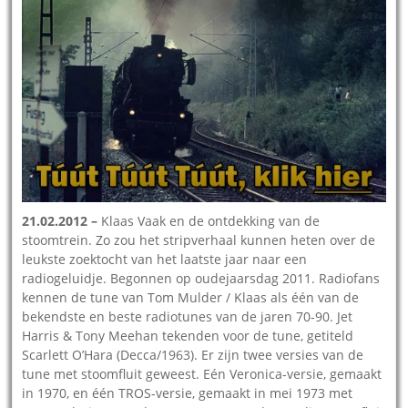
21.02.2012
–
Klaas Vaak en de ontdekking van de
stoomtrein. Zo zou het stripverhaal kunnen heten over de
leukste zoektocht van het laatste jaar naar een
radiogeluidje. Begonnen op oudejaarsdag 2011. Radiofans
kennen de tune van Tom Mulder / Klaas als één van de
bekendste en beste radiotunes van de jaren 70-90. Jet
Harris & Tony Meehan tekenden voor de tune, getiteld
Scarlett O’Hara (Decca/1963). Er zijn twee versies van de
tune met stoomfluit geweest. Eén Veronica-versie, gemaakt
in 1970, en één TROS-versie, gemaakt in mei 1973 met