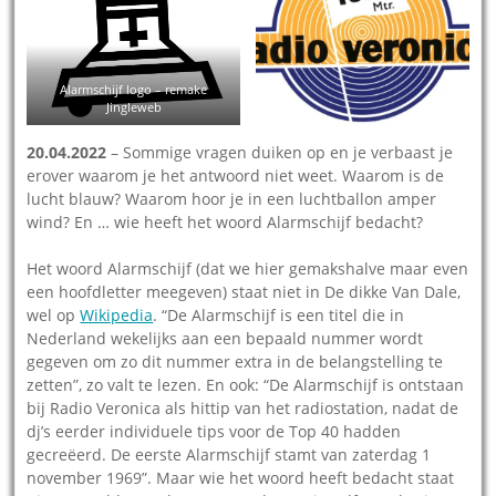
Alarmschijf logo – remake
Jingleweb
20.04.2022
– Sommige vragen duiken op en je verbaast je
erover waarom je het antwoord niet weet. Waarom is de
lucht blauw? Waarom hoor je in een luchtballon amper
wind? En … wie heeft het woord Alarmschijf bedacht?
Het woord Alarmschijf (dat we hier gemakshalve maar even
een hoofdletter meegeven) staat niet in De dikke Van Dale,
wel op
Wikipedia
. “De Alarmschijf is een titel die in
Nederland wekelijks aan een bepaald nummer wordt
gegeven om zo dit nummer extra in de belangstelling te
zetten”, zo valt te lezen. En ook: “De Alarmschijf is ontstaan
bij Radio Veronica als hittip van het radiostation, nadat de
dj’s eerder individuele tips voor de Top 40 hadden
gecreëerd. De eerste Alarmschijf stamt van zaterdag 1
november 1969”. Maar wie het woord heeft bedacht staat