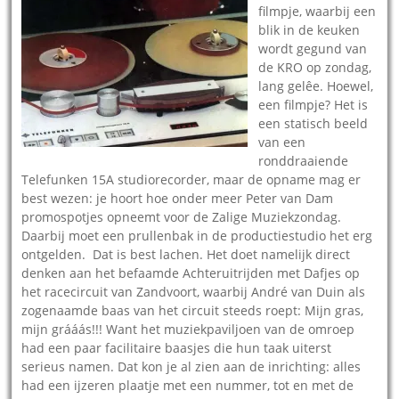
filmpje, waarbij een
blik in de keuken
wordt gegund van
de KRO op zondag,
lang gelêe. Hoewel,
een filmpje? Het is
een statisch beeld
van een
ronddraaiende
Telefunken 15A studiorecorder, maar de opname mag er
best wezen: je hoort hoe onder meer Peter van Dam
promospotjes opneemt voor de Zalige Muziekzondag.
Daarbij moet een prullenbak in de productiestudio het erg
ontgelden. Dat is best lachen. Het doet namelijk direct
denken aan het befaamde Achteruitrijden met Dafjes op
het racecircuit van Zandvoort, waarbij André van Duin als
zogenaamde baas van het circuit steeds roept: Mijn gras,
mijn grááás!!! Want het muziekpaviljoen van de omroep
had een paar facilitaire baasjes die hun taak uiterst
serieus namen. Dat kon je al zien aan de inrichting: alles
had een ijzeren plaatje met een nummer, tot en met de