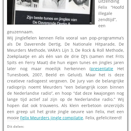
uitzending
Felix “Hoofd
illegale
zendtijd”,
een
geuzennaam.
Wij jinglefielen kennen Felix vooral van pop-programma’s
als De Daverende Dertig, De Nationale Hitparade, De
Meurders Methode, VARA’s Lijn 3, De Rock & Roll Methode,
Zoekplaatje en als één van de drie DJ’s (samen met Frits
Spits en Ferry Maat) die hun eigen tunes en jingles jaren
later nog maar moeilijk herkennen (
presentatie
Het
Tunesboek, 2007, Beeld en Geluid). Maar het is deze
creatieve radiogeest vergeven. De jury van de belangrijke
radioprijs noemt Meurders “een belangrijk icoon binnen
de Nederlandse radio”, en hoop “dat deze kwajongen nog
lange tijd actief zal zijn op de Nederlandse radio.” Wij
hopen dat ook trouwens. Als klein eerbetoon onzerzijds
een greep uit het grote jingle oeuvre van Felix, met een
mooie
Felix Meurders jingle compilatie
. Felix, gefeliciteerd!
Dit delen: