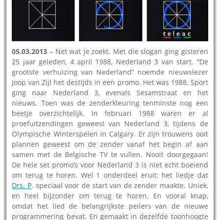
05.03.2013
– Net wat je zoekt. Met die slogan ging gisteren
25 jaar geleden, 4 april 1988, Nederland 3 van start. “De
grootste verhuizing van Nederland” noemde nieuwslezer
Joop van Zijl het destijds in een promo. Het was 1988. Sport
ging naar Nederland 3, evenals Sesamstraat en het
nieuws. Toen was de zenderkleuring tenminste nog een
beetje overzichtelijk. In februari 1988 waren er al
proefuitzendingen geweest van Nederland 3, tijdens de
Olympische Winterspelen in Calgary. Er zijn trouwens ooit
plannen geweest om de zender vanaf het begin af aan
samen met de Belgische TV te vullen. Nooit doorgegaan!
De hele set promo’s voor Nederland 3 is niet echt boeiend
om terug te horen. Wel 1 onderdeel eruit: het liedje dat
Drs. P
. speciaal voor de start van de zender maakte. Uniek,
en heel bijzonder om terug te horen. En vooral knap,
omdat het lied de belangrijkste peilers van de nieuwe
programmering bevat. En gemaakt in dezelfde toonhoogte