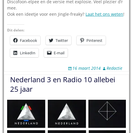
Discofoon-elpee en de versie met explosie. Veel plezier d’r
mee.
Ook een ideetje voor een Jingle-freaky?
Laat het ons weten
!
Dit delen:
Facebook
Twitter
Pinterest
LinkedIn
E-mail
16 maart 2014
Redactie
Nederland 3 en Radio 10 allebei
25 jaar