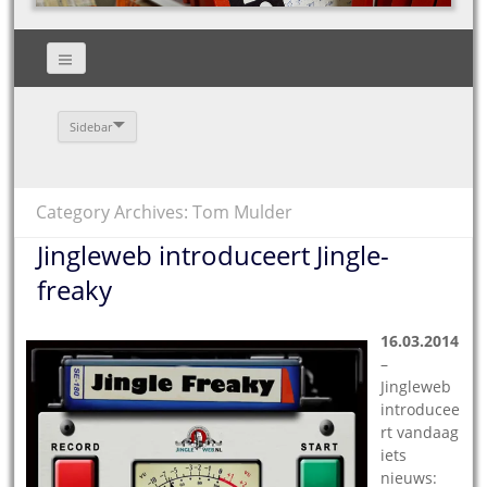
Sidebar
Category Archives: Tom Mulder
Jingleweb introduceert Jingle-
freaky
16.03.2014
–
Jingleweb
introducee
rt vandaag
iets
nieuws: