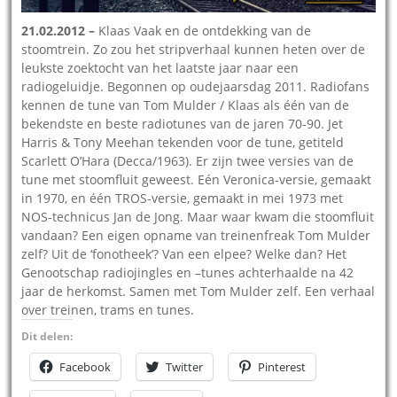
21.02.2012
–
Klaas Vaak en de ontdekking van de
stoomtrein. Zo zou het stripverhaal kunnen heten over de
leukste zoektocht van het laatste jaar naar een
radiogeluidje. Begonnen op oudejaarsdag 2011. Radiofans
kennen de tune van Tom Mulder / Klaas als één van de
bekendste en beste radiotunes van de jaren 70-90. Jet
Harris & Tony Meehan tekenden voor de tune, getiteld
Scarlett O’Hara (Decca/1963). Er zijn twee versies van de
tune met stoomfluit geweest. Eén Veronica-versie, gemaakt
in 1970, en één TROS-versie, gemaakt in mei 1973 met
NOS-technicus Jan de Jong. Maar waar kwam die stoomfluit
vandaan? Een eigen opname van treinenfreak Tom Mulder
zelf? Uit de ‘fonotheek’? Van een elpee? Welke dan? Het
Genootschap radiojingles en –tunes achterhaalde na 42
jaar de herkomst. Samen met Tom Mulder zelf. Een verhaal
over treinen, trams en tunes.
Dit delen:
Facebook
Twitter
Pinterest