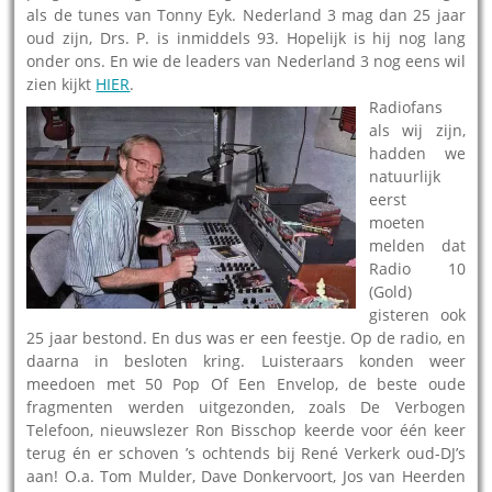
als de tunes van Tonny Eyk. Nederland 3 mag dan 25 jaar
oud zijn, Drs. P. is inmiddels 93. Hopelijk is hij nog lang
onder ons. En wie de leaders van Nederland 3 nog eens wil
zien kijkt
HIER
.
Radiofans
als wij zijn,
hadden we
natuurlijk
eerst
moeten
melden dat
Radio 10
(Gold)
gisteren ook
25 jaar bestond. En dus was er een feestje. Op de radio, en
daarna in besloten kring. Luisteraars konden weer
meedoen met 50 Pop Of Een Envelop, de beste oude
fragmenten werden uitgezonden, zoals De Verbogen
Telefoon, nieuwslezer Ron Bisschop keerde voor één keer
terug én er schoven ’s ochtends bij René Verkerk oud-DJ’s
aan! O.a. Tom Mulder, Dave Donkervoort, Jos van Heerden