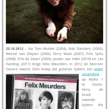
25.10.2012
– Na Tom Mulder (2004), Rob Stenders (2005),
Wessel van Diepen (2006), Ferry Maat (2007), Frits Spits
(2008), Erik de Zwart (2009), Jeroen van Inkel (2010) en Lex
Harding (2011) krijgt Felix Meurders in 2012 de Marconi
Oeuvre Award. Felix kreeg dat
gisteren tijdens zijn
eigen
uitzending
op Radio 1
te horen.
Ferry de
Groot
noemde
tijdens die