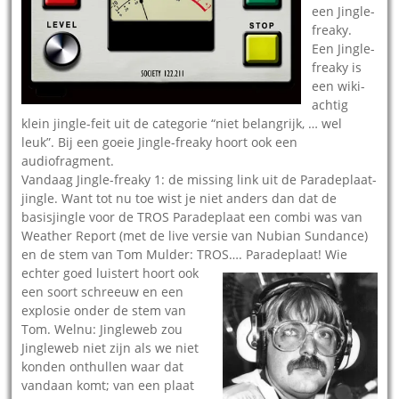
een Jingle-
freaky.
Een Jingle-
freaky is
een wiki-
achtig
klein jingle-feit uit de categorie “niet belangrijk, … wel
leuk”. Bij een goeie Jingle-freaky hoort ook een
audiofragment.
Vandaag Jingle-freaky 1: de missing link uit de Paradeplaat-
jingle. Want tot nu toe wist je niet anders dan dat de
basisjingle voor de TROS Paradeplaat een combi was van
Weather Report (met de live versie van Nubian Sundance)
en de stem van Tom Mulder: TROS…. Paradeplaat!
Wie
echter goed luistert hoort ook
een soort schreeuw en een
explosie onder de stem van
Tom. Welnu: Jingleweb zou
Jingleweb niet zijn als we niet
konden onthullen waar dat
vandaan komt; van een plaat