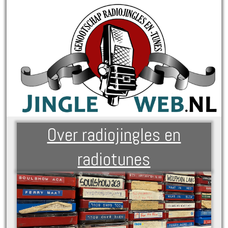
Over radiojingles en
radiotunes