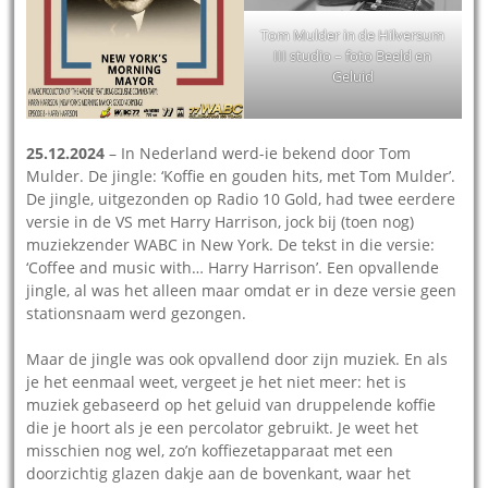
Tom Mulder in de Hilversum
III studio – foto Beeld en
Geluid
25.12.2024
– In Nederland werd-ie bekend door Tom
Mulder. De jingle: ‘Koffie en gouden hits, met Tom Mulder’.
De jingle, uitgezonden op Radio 10 Gold, had twee eerdere
versie in de VS met Harry Harrison, jock bij (toen nog)
muziekzender WABC in New York. De tekst in die versie:
‘Coffee and music with… Harry Harrison’. Een opvallende
jingle, al was het alleen maar omdat er in deze versie geen
stationsnaam werd gezongen.
Maar de jingle was ook opvallend door zijn muziek. En als
je het eenmaal weet, vergeet je het niet meer: het is
muziek gebaseerd op het geluid van druppelende koffie
die je hoort als je een percolator gebruikt. Je weet het
misschien nog wel, zo’n koffiezetapparaat met een
doorzichtig glazen dakje aan de bovenkant, waar het