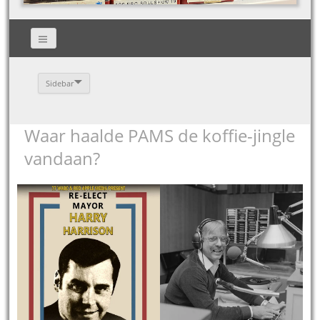
Sidebar
Waar haalde PAMS de koffie-jingle
vandaan?