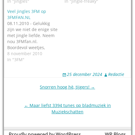
In "Jingles"
In "Jingle-freaky"
Veel jingles 3FM op
3FMFAN.NL
08.11.2010 - Gelukkig
zijn we niet de enige site
met jingle liefde. Neem
nou 3FMfan.nl.
Boordevol weetjes,
playlisten, statistieken
8 november 2010
en links. Maar ook
In "3FM"
bomvol jingles, van
onder meer De
25 december 2024
Redactie
Havermoutshow (Peter
Plaisier, helaas niet Tom
Post
Snorren hoog hè, tijgers! →
Mulder), Evers staat op,
navigation
Freakn8, enkele
uuropeners, maar ook
← Maar liefst 3394 tunes op bladmuziek in
jingles van de
Muziekschatten
zenderpakketten uit
2000…
Proudly powered by WordPress
theme by
WP Blogs