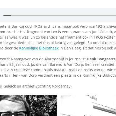
weten? Dankzij oud-TROS-archivaris, maar ook Veronica 192-archivar
oor bracht. Het fragment van Lex is een opname van Juul Geleick, w
ij aanwezig was. En zo belandde het fragment ook in TROS Poster 
r de geschiedenis is het dus al keurig vastgelegd. En omdat deze si
erd door de
Koninklijke Bibliotheek
in Den Haag, zit dat hierbij ook 
oord: Naamgever van de Alarmschijf is journalist
Henk Bongaarts
 thans 82 jaar oud. Ja, die van Barend & Van Dorp. Een zeer creatief 
a tal van creatieve commercials maakte, zoals de reeks van de ‘witte
rts / Henk van Dorp verdient een plaats in de Koninklijke Bibliot
l Geleick en archief Stichting Norderney)