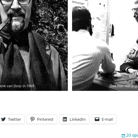
enk van Dorp in 1969
Ook hier met pijp
Twitter
Pinterest
LinkedIn
E-mail
20 ap