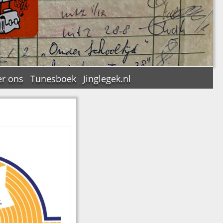
r ons
Tunesboek
Jinglegek.nl
n