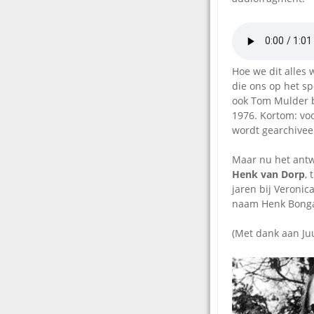
Hoe we dit alles 
die ons op het sp
ook Tom Mulder b
1976. Kortom: voo
wordt gearchive
Maar nu het antw
Henk van Dorp
,
jaren bij Veronic
naam Henk Bongaa
(Met dank aan Juu