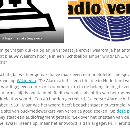
Omroepbanden
Stoomfluit Klaas
Vaak
Uitvinding
jinglecassette
hijf logo – remake Jingleweb
ige vragen duiken op en je verbaast je erover waarom je het antw
ht blauw? Waarom hoor je in een luchtballon amper wind? En … wi
cht?
chijf (dat we hier gemakshalve maar even een hoofdletter meegeven
e, wel op
Wikipedia
. “De Alarmschijf is een titel die in Nederland w
ordt gegeven om zo dit nummer extra in de belangstelling te zette
e Alarmschijf is ontstaan bij Radio Veronica als hittip van het radio
iduele tips voor de Top 40 hadden gecreëerd. De eerste Alarmschijf
ber 1969”. Maar wie het woord heeft bedacht staat niet vermeld. 
 de site van oud-medewerkers van Veronica goed zoeken. Op
deze p
ey staat een audiofragment getiteld “Lex over het ontstaan van de 
eliswaar ineens op, maar het antwoord is dan al gegeven. Hieron