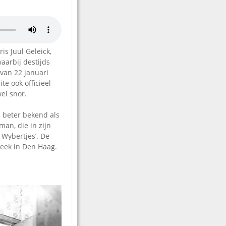
is Juul Geleick,
aarbij destijds
van 22 januari
te ook officieel
wel snor.
, beter bekend als
man, die in zijn
 Wybertjes’. De
heek in Den Haag.