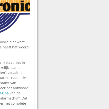
oord niet weet.
e heeft het woord
) staat niet in
ekelijks aan een
n”, zo valt te
station, nadat de
 stamt van
Voor het antwoord
agina
van de
alarmschijf”. Dat
der het complete