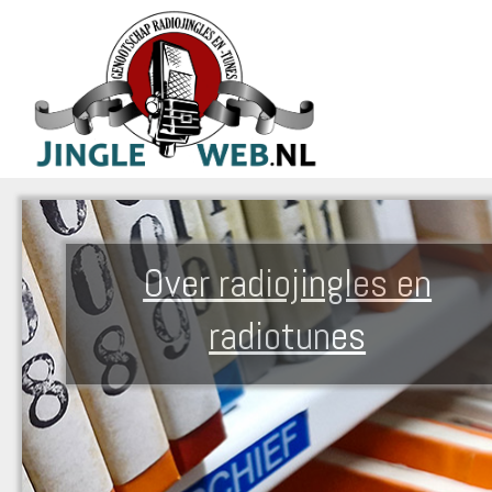
Over radiojingles en
radiotunes