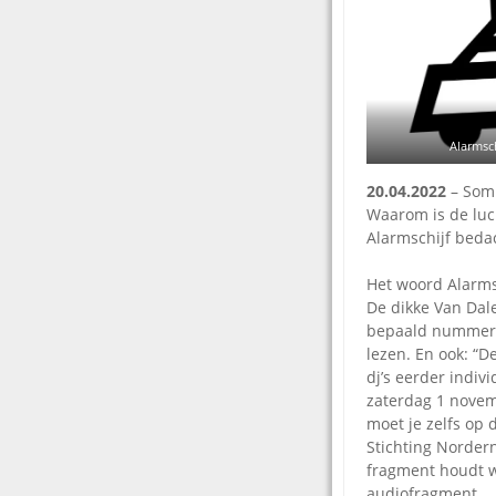
Alarmsc
20.04.2022
– Somm
Waarom is de luc
Alarmschijf beda
Het woord Alarms
De dikke Van Dal
bepaald nummer w
lezen. En ook: “D
dj’s eerder indiv
zaterdag 1 novem
moet je zelfs op
Stichting Nordern
fragment houdt w
audiofragment.