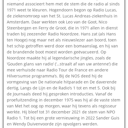
niemand associeert hem met de stem die de radio al sinds
1971 weet te kleuren. Hogendoorn begon op Radio Lucas,
de ziekenomroep van het St. Lucas Andreas-ziekenhuis in
Amsterdam. Daar werkten ook Leo van de Goot, Nico
Steenbergen en Ferry de Groot, die in 1971 allen in dienst
traden bij zeezender Radio Noordzee. Hans zat (als Hans
ten Hooge) nog maar net als nieuwslezer aan boord, toen
het schip getroffen werd door een bomaanslag, en hij van
de brandende boot moest worden geëvacueerd. Op
Noordzee maakte hij al legendarische jingles, zoals de
‘Gouden glans van radio’ (‘…straalt af van uw antenne’) die
mee verhuisde naar Radio Tour de France en andere
Hilversumse programma’s. Bij de NOS deed hij de
vormgeving van De nationale hitparade en De daverende
dertig, Langs de Lijn en de Radio’s 1 tot en met 5. Ook bij
de Journaals deed hij gesproken introducties. Vanaf de
proefuitzending in december 1975 was hij al de vaste stem
van Met het oog op morgen, waar hij tevens als regisseur
werkte. Hij bleef tot 31 december 2021 de stem van NPO
Radio 1. Tot bij een grote vernieuwing in 2022 Sander Guis
en Wendy Duivenvoorde zijn opvolgers werden.