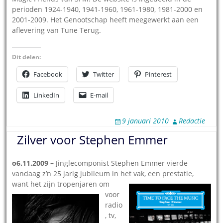
perioden 1924-1940, 1941-1960, 1961-1980, 1981-2000 en
2001-2009. Het Genootschap heeft meegewerkt aan een
aflevering van Tune Terug.
Dit delen:
Facebook
Twitter
Pinterest
LinkedIn
E-mail
9 januari 2010
Redactie
Zilver voor Stephen Emmer
o6.11.2009 –
Jinglecomponist Stephen Emmer vierde
vandaag z’n 25 jarig jubileum in het vak, een prestatie,
want h
et zijn
tropenjaren om
voor
radio
, tv,