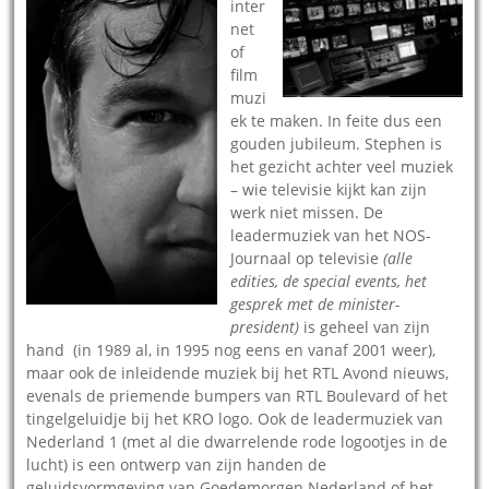
inter
net
of
film
muzi
ek te maken. In feite dus een
gouden jubileum. Stephen is
het gezicht achter veel muziek
– wie televisie kijkt kan zijn
werk niet missen. De
leadermuziek van het NOS-
Journaal op televisie
(alle
edities, de special events, het
gesprek met de minister-
president)
is geheel van zijn
hand (in 1989 al, in 1995 nog eens en vanaf 2001 weer),
maar ook de inleidende muziek bij het RTL Avond nieuws,
evenals de priemende bumpers van RTL Boulevard of het
tingelgeluidje bij het KRO logo. Ook de leadermuziek van
Nederland 1 (met al die dwarrelende rode logootjes in de
lucht) is een ontwerp van zijn handen de
geluidsvormgeving van Goedemorgen Nederland of het