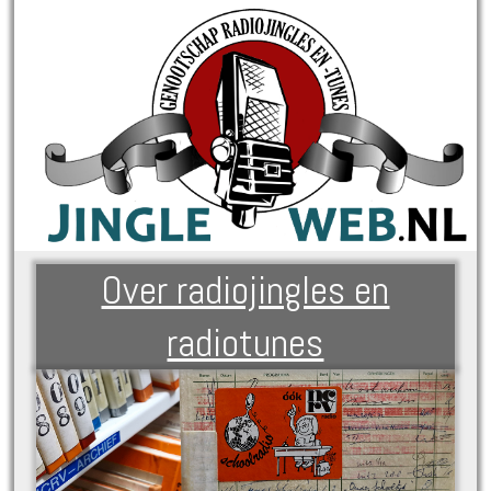
Over radiojingles en
radiotunes