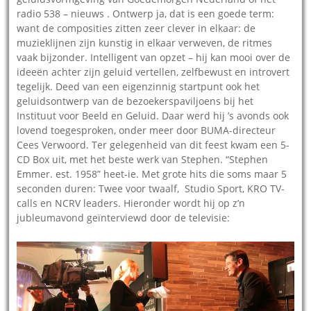
radio 538 – nieuws . Ontwerp ja, dat is een goede term:
want de composities zitten zeer clever in elkaar: de
muzieklijnen zijn kunstig in elkaar verweven, de ritmes
vaak bijzonder. Intelligent van opzet – hij kan mooi over de
ideeën achter zijn geluid vertellen, zelfbewust en introvert
tegelijk. Deed van een eigenzinnig startpunt ook het
geluidsontwerp van de bezoekerspaviljoens bij het
Instituut voor Beeld en Geluid. Daar werd hij ’s avonds ook
lovend toegesproken, onder meer door BUMA-directeur
Cees Verwoord. Ter gelegenheid van dit feest kwam een 5-
CD Box uit, met het beste werk van Stephen. “Stephen
Emmer. est. 1958” heet-ie. Met grote hits die soms maar 5
seconden duren: Twee voor twaalf, Studio Sport, KRO TV-
calls en NCRV leaders. Hieronder wordt hij op z’n
jubleumavond geïnterviewd door de televisie: