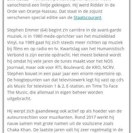
vanochtend een lintje gekregen. Hij werd Ridder in de
Orde van Oranje-Nassau. Dat staat in de zojuist
verschenen special editie van de
Staatscourant
.
Stephen Emmer (64) begint z’n carrière in de avant-garde
muziek, is in 1980 mede-oprichter van het muziekblad
Vinyl, na 1989 gaat hij zich steeds meer richten op muziek
bij films en op radio en tv. Kwartslag van het Humanistisch
Verbond is zijn eerste opdracht. Het meest bekend wordt
hij omdat hij vele jaren de tunes maakt voor het NOS
Journaal, maar ook voor RTL Boulevard, de KRO, NCRV.
Stephen bouwt in een paar jaar een enorm repertoire op.
De hoogtepunten van dat televisiewerk legt hij vast op cd’s
als Music for television 1 & 2, E-station, en Time To Face
The Music, die allemaal in eigen beheer worden
uitgebracht.
Hij werpt zich gaandeweg ook actief op als hoeder van de
auteursrechten voor muzikanten. Rond 2017 werkt hij
nauw samen met grote namen uit de soulscene zoals
Chaka Khan. De laatste jaren valt hij zeer regelmatig in de