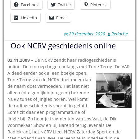
Facebook
Twitter
Pinterest
LinkedIn
E-mail
29 december 2020
Redactie
Ook NCRV geschiedenis online
02.11.2009 –
De NCRV zendt haar radiogeschiedenis
online. De omroep begon onlangs met Tune Terug. De VAR
A deed eerder ook al een boekje open.
Tune Terug van de NCRV doet meer dan
de naam doet vermoeden. Het laat niet
alleen (of eigenlijk bijna geen) bekende
NCRV tunes of jingles horen. Wel komt
de radiogeschiedenis voorbij in geluid.
Soms zit daar een programmatune of
jingle bij. Zo hoor je fragmenten van Los Vast, de Dik
Voormekaar Show en Bij Barend terug, evenals De
Radiokrant, het NCRV Lied, NCRV Zaterdag Sport en de
Magic Friends van 3FM. De website is ingedeeld in de