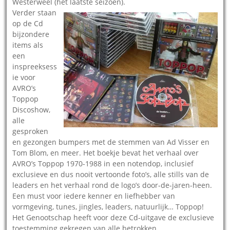
Westerweel (het laatste seizoen).
Verder staan
op de Cd
bijzondere
items als
een
inspreeksess
ie voor
AVRO’s
Toppop
Discoshow,
alle
gesproken
en gezongen bumpers met de stemmen van Ad Visser en
Tom Blom, en meer. Het boekje bevat het verhaal over
AVRO’s Toppop 1970-1988 in een notendop, inclusief
exclusieve en dus nooit vertoonde foto’s, alle stills van de
leaders en het verhaal rond de logo’s door-de-jaren-heen.
Een must voor iedere kenner en liefhebber van
vormgeving, tunes, jingles, leaders, natuurlijk… Toppop!
Het Genootschap heeft voor deze Cd-uitgave de exclusieve
toestemming gekregen van alle betrokken