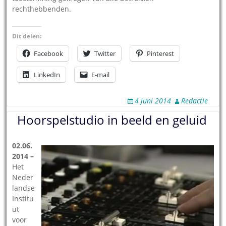
rechthebbenden.
Dit delen:
Facebook
Twitter
Pinterest
LinkedIn
E-mail
4 juni 2014
Redactie
Hoorspelstudio in beeld en geluid
02.06.
2014 –
Het
Neder
landse
Institu
ut
voor