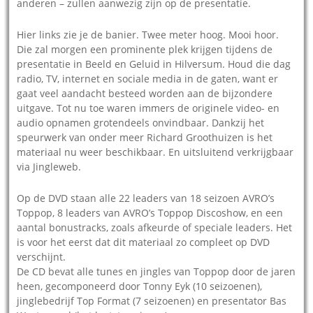
anderen – zullen aanwezig zijn op de presentatie.
Hier links zie je de banier. Twee meter hoog. Mooi hoor.
Die zal morgen een prominente plek krijgen tijdens de
presentatie in Beeld en Geluid in Hilversum. Houd die dag
radio, TV, internet en sociale media in de gaten, want er
gaat veel aandacht besteed worden aan de bijzondere
uitgave. Tot nu toe waren immers de originele video- en
audio opnamen grotendeels onvindbaar. Dankzij het
speurwerk van onder meer Richard Groothuizen is het
materiaal nu weer beschikbaar. En uitsluitend verkrijgbaar
via Jingleweb.
Op de DVD staan alle 22 leaders van 18 seizoen AVRO’s
Toppop, 8 leaders van AVRO’s Toppop Discoshow, en een
aantal bonustracks, zoals afkeurde of speciale leaders. Het
is voor het eerst dat dit materiaal zo compleet op DVD
verschijnt.
De CD bevat alle tunes en jingles van Toppop door de jaren
heen, gecomponeerd door Tonny Eyk (10 seizoenen),
jinglebedrijf Top Format (7 seizoenen) en presentator Bas