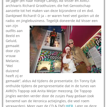
de Jager (en haar hondje Candy), Ad Visser en AVRO-
archivaris Richard Groothuizen, die het Genootschap
aanzette tot het maken van deze bijzondere cd en dvd.
Dankjewel Richard! O ja – er waren heel veel gasten uit de
radio- en jinglebusiness.
Tegelijk doneerde Ad Visser een
van zijn
outfits aan
Beeld en
Geluid,
gemaakt
door zijn
vrouw
Melanie.
“Wel
duizend
heeft zij er
gemaakt”, aldus Ad tijdens de presentatie. En Tonny Eyk
onthulde tijdens de perspresentatie dat in de tunes van
AVRO’s Toppop ook Anita Meijer meezong. De Toppop
jingles werden verder door de zusjes Paay gedaan (ook
beroemd van de Veronica actiejingles, die veel roem
vergaarden). Meer over de CD & DVD
HIER
. Later op deze