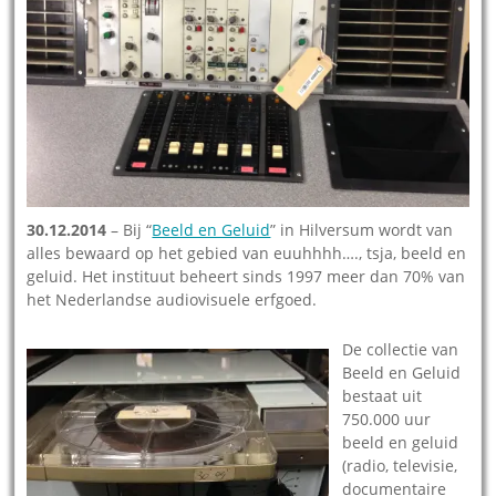
30.12.2014
– Bij “
Beeld en Geluid
” in Hilversum wordt van
alles bewaard op het gebied van euuhhhh…., tsja, beeld en
geluid. Het instituut beheert sinds 1997 meer dan 70% van
het Nederlandse audiovisuele erfgoed.
De collectie van
Beeld en Geluid
bestaat uit
750.000 uur
beeld en geluid
(radio, televisie,
documentaire