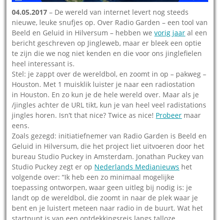
04.05.2017
– De wereld van internet levert nog steeds
nieuwe, leuke snufjes op. Over Radio Garden – een tool van
Beeld en Geluid in Hilversum – hebben we
vorig jaar
al een
bericht geschreven op Jingleweb, maar er bleek een optie
te zijn die we nog niet kenden en die voor ons jinglefielen
heel interessant is.
Stel: je zappt over de wereldbol, en zoomt in op – pakweg –
Houston. Met 1 muisklik luister je naar een radiostation
in Houston. En zo kun je de hele wereld over. Maar als je
/jingles achter de URL tikt, kun je van heel veel radistations
jingles horen. Isn’t that nice? Twice as nice!
Probeer
maar
eens.
Zoals gezegd: initiatiefnemer van Radio Garden is Beeld en
Geluid in Hilversum, die het project liet uitvoeren door het
bureau Studio Puckey in Amsterdam. Jonathan Puckey van
Studio Puckey zegt er op
Nederlands Medianieuws
het
volgende over: “Ik heb een zo minimaal mogelijke
toepassing ontworpen, waar geen uitleg bij nodig is: je
landt op de wereldbol, die zoomt in naar de plek waar je
bent en je luistert meteen naar radio in de buurt. Wat het
startpunt is van een ontdekkingsreis langs talloze