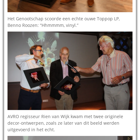
Het Genootschap scoorde een echte ouwe Toppop LP,
Benno Roozen: “Hhmmmm, vinyl.”
AVRO regisseur Rien van Wijk kwam met twee originele
decor-ontwerpen, zoals ze later van dit beeld werden
uitgevoerd in het echt.