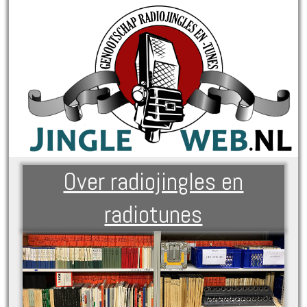
Over radiojingles en
radiotunes