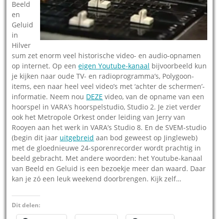
Beeld
en
Geluid
in
Hilver
sum zet enorm veel historische video- en audio-opnamen
op internet. Op een
eigen Youtube-kanaal
bijvoorbeeld kun
je kijken naar oude TV- en radioprogramma’s, Polygoon-
items, een naar heel veel video’s met ‘achter de schermen’-
informatie. Neem nou
DEZE
video, van de opname van een
hoorspel in VARA’s hoorspelstudio, Studio 2. Je ziet verder
ook het Metropole Orkest onder leiding van Jerry van
Rooyen aan het werk in VARA’s Studio 8. En de SVEM-studio
(begin dit jaar
uitgebreid
aan bod geweest op Jingleweb)
met de gloednieuwe 24-sporenrecorder wordt prachtig in
beeld gebracht. Met andere woorden: het Youtube-kanaal
van Beeld en Geluid is een bezoekje meer dan waard. Daar
kan je zó een leuk weekend doorbrengen. Kijk zelf…
Dit delen: