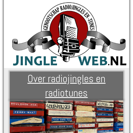
Over radiojingles en
radiotunes