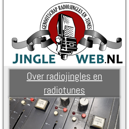
Over radiojingles en
radiotunes