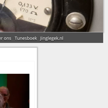
r ons
Tunesboek
Jinglegek.nl
n