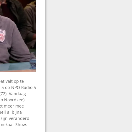
t valt op te
 5 op NPO Radio 5
(72). Vandaag
io Noordzee).
iet meer mee
ell al bijna
 zijn veranderd,
ormekaar Show.