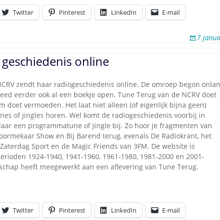
Twitter
Pinterest
LinkedIn
E-mail
7 janua
geschiedenis online
CRV zendt haar radiogeschiedenis online. De omroep begon onla
eed eerder ook al een boekje open. Tune Terug van de NCRV doet
doet vermoeden. Het laat niet alleen (of eigenlijk bijna geen)
es of jingles horen. Wel komt de radiogeschiedenis voorbij in
daar een programmatune of jingle bij. Zo hoor je fragmenten van
Voormekaar Show en Bij Barend terug, evenals De Radiokrant, het
Zaterdag Sport en de Magic Friends van 3FM. De website is
perioden 1924-1940, 1941-1960, 1961-1980, 1981-2000 en 2001-
schap heeft meegewerkt aan een aflevering van Tune Terug.
Twitter
Pinterest
LinkedIn
E-mail