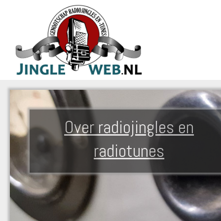
Over radiojingles en
radiotunes