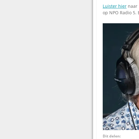
Luister hier
naar 
op NPO Radio 5. 
Dit delen: