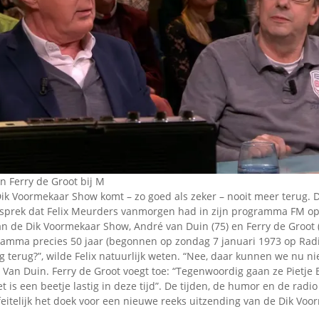
Omroepbanden
Stoomfluit Klaas
Vaak
Uitvinding
jinglecassette
n Ferry de Groot bij M
ik Voormekaar Show komt – zo goed als zeker – nooit meer terug. Da
sprek dat Felix Meurders vanmorgen had in zijn programma FM op
n de Dik Voormekaar Show, André van Duin (75) en Ferry de Groot 
ramma precies 50 jaar (begonnen op zondag 7 januari 1973 op Rad
g terug?”, wilde Felix natuurlijk weten. “Nee, daar kunnen we nu n
 Van Duin. Ferry de Groot voegt toe: “Tegenwoordig gaan ze Pietje B
t is een beetje lastig in deze tijd”. De tijden, de humor en de radio
feitelijk het doek voor een nieuwe reeks uitzending van de Dik Vo