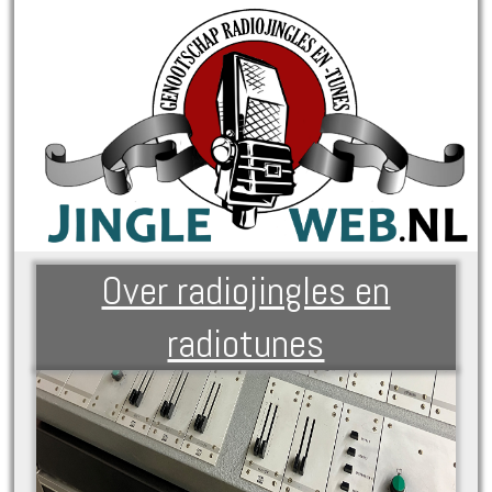
Over radiojingles en
radiotunes