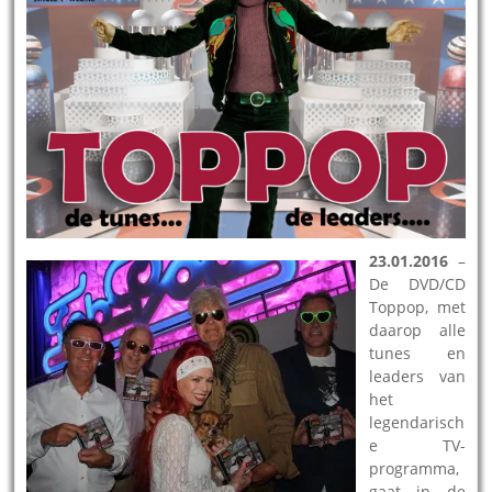
23.01.2016
–
De DVD/CD
Toppop, met
daarop alle
tunes en
leaders van
het
legendarisch
e TV-
programma,
gaat in de