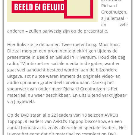
Richard
Groothuizen,
zij allemaal –
en vele
anderen – zullen aanwezig zijn op de presentatie.
Hier links zie je de banier. Twee meter hoog. Mooi hoor.
Die zal morgen een prominente plek krijgen tijdens de
presentatie in Beeld en Geluid in Hilversum. Houd die dag
radio, TV, internet en sociale media in de gaten, want er
gaat veel aandacht besteed worden aan de bijzondere
uitgave. Tot nu toe waren immers de originele video- en
audio opnamen grotendeels onvindbaar. Dankzij het
speurwerk van onder meer Richard Groothuizen is het
materiaal nu weer beschikbaar. En uitsluitend verkrijgbaar
via Jingleweb.
Op de DVD staan alle 22 leaders van 18 seizoen AVRO’s
Toppop, 8 leaders van AVRO’s Toppop Discoshow, en een
aantal bonustracks, zoals afkeurde of speciale leaders. Het
is voor het eerst dat dit materiaal zo compleet op DVD