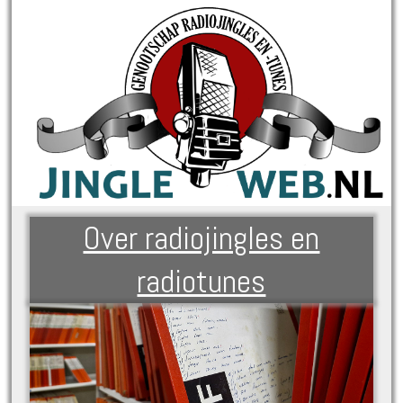
Over radiojingles en
radiotunes