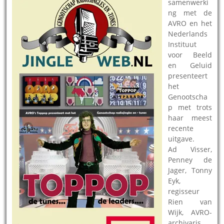
samenwerki
ng met de
AVRO en het
Nederlands
Instituut
voor Beeld
en Geluid
presenteert
het
Genootscha
p met trots
haar meest
recente
uitgave.
Ad Visser,
Penney de
Jager, Tonny
Eyk,
regisseur
Rien van
Wijk, AVRO-
archivaris