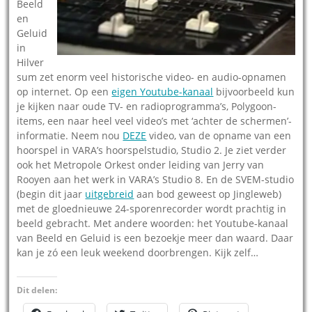
Beeld
en
Geluid
in
Hilver
sum zet enorm veel historische video- en audio-opnamen
op internet. Op een
eigen Youtube-kanaal
bijvoorbeeld kun
je kijken naar oude TV- en radioprogramma’s, Polygoon-
items, een naar heel veel video’s met ‘achter de schermen’-
informatie. Neem nou
DEZE
video, van de opname van een
hoorspel in VARA’s hoorspelstudio, Studio 2. Je ziet verder
ook het Metropole Orkest onder leiding van Jerry van
Rooyen aan het werk in VARA’s Studio 8. En de SVEM-studio
(begin dit jaar
uitgebreid
aan bod geweest op Jingleweb)
met de gloednieuwe 24-sporenrecorder wordt prachtig in
beeld gebracht. Met andere woorden: het Youtube-kanaal
van Beeld en Geluid is een bezoekje meer dan waard. Daar
kan je zó een leuk weekend doorbrengen. Kijk zelf…
Dit delen: