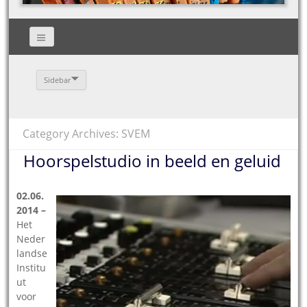
Sidebar
Category Archives: SVEM
Hoorspelstudio in beeld en geluid
02.06.
2014 –
Het
Neder
landse
Institu
ut
voor