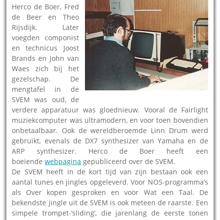
Herco de Boer, Fred
de Beer en Theo
Rijsdijk. Later
voegden componist
en technicus Joost
Brands en John van
Waes zich bij het
gezelschap. De
mengtafel in de
SVEM was oud, de
verdere apparatuur was gloednieuw. Vooral de Fairlight
muziekcomputer was ultramodern, en voor toen bovendien
onbetaalbaar. Ook de wereldberoemde Linn Drum werd
gebruikt, evenals de DX7 synthesizer van Yamaha en de
ARP synthesizer. Herco de Boer heeft een
boeiende
webpagina
gepubliceerd over de SVEM.
De SVEM heeft in de kort tijd van zijn bestaan ook een
aantal tunes en jingles opgeleverd. Voor NOS-programma’s
als Over kopen gesproken en voor Wat een Taal. De
bekendste jingle uit de SVEM is ook meteen de raarste. Een
simpele trompet-‘sliding’, die jarenlang de eerste tonen