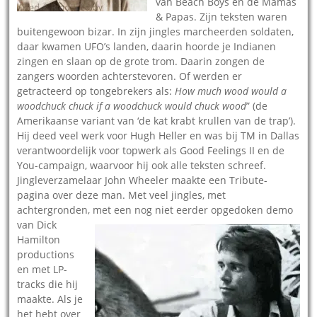
van Beach Boys en de Mamas
& Papas. Zijn teksten waren
buitengewoon bizar. In zijn jingles marcheerden soldaten,
daar kwamen UFO’s landen, daarin hoorde je Indianen
zingen en slaan op de grote trom. Daarin zongen de
zangers woorden achterstevoren. Of werden er
getracteerd op tongebrekers als:
How much wood would a
woodchuck chuck if a woodchuck would chuck wood
” (de
Amerikaanse variant van ‘de kat krabt krullen van de trap’).
Hij deed veel werk voor Hugh Heller en was bij TM in Dallas
verantwoordelijk voor topwerk als Good Feelings II en de
You-campaign, waarvoor hij ook alle teksten schreef.
Jingleverzamelaar John Wheeler maakte een Tribute-
pagina over deze man. Met veel jingles, met
achtergronden, met een
nog niet eerder opgedoken demo
van Dick
Hamilton
productions
en met LP-
tracks die hij
maakte. Als je
het hebt over