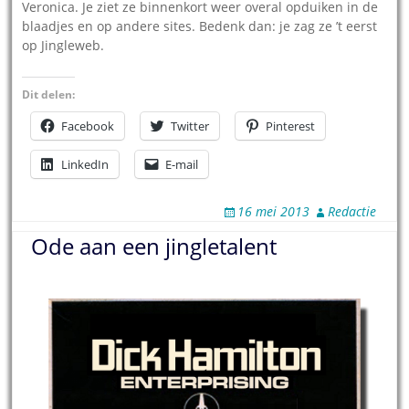
Veronica. Je ziet ze binnenkort weer overal opduiken in de
blaadjes en op andere sites. Bedenk dan: je zag ze ’t eerst
op Jingleweb.
Dit delen:
Facebook
Twitter
Pinterest
LinkedIn
E-mail
16 mei 2013
Redactie
Ode aan een jingletalent