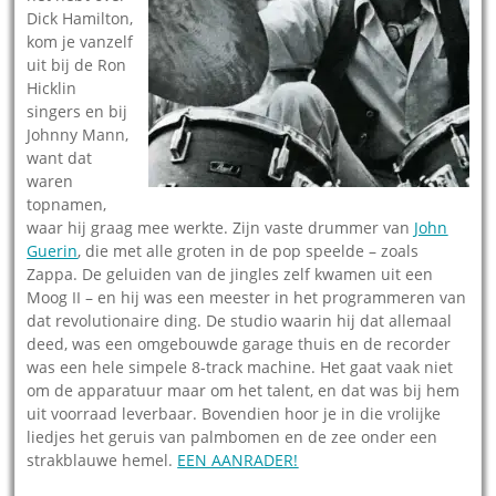
Dick Hamilton,
kom je vanzelf
uit bij de Ron
Hicklin
singers en bij
Johnny Mann,
want dat
waren
topnamen,
waar hij graag mee werkte. Zijn vaste drummer van
John
Guerin
, die met alle groten in de pop speelde – zoals
Zappa. De geluiden van de jingles zelf kwamen uit een
Moog II – en hij was een meester in het programmeren van
dat revolutionaire ding. De studio waarin hij dat allemaal
deed, was een omgebouwde garage thuis en de recorder
was een hele simpele 8-track machine. Het gaat vaak niet
om de apparatuur maar om het talent, en dat was bij hem
uit voorraad leverbaar. Bovendien hoor je in die vrolijke
liedjes het geruis van palmbomen en de zee onder een
strakblauwe hemel.
EEN AANRADER!