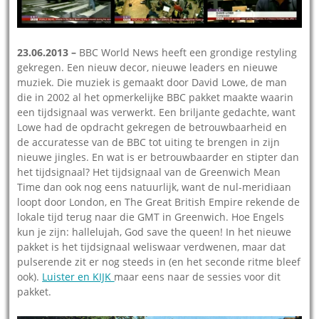
23.06.2013 –
BBC World News heeft een grondige restyling
gekregen. Een nieuw decor, nieuwe leaders en nieuwe
muziek. Die muziek is gemaakt door David Lowe, de man
die in 2002 al het opmerkelijke BBC pakket maakte waarin
een tijdsignaal was verwerkt. Een briljante gedachte, want
Lowe had de opdracht gekregen de betrouwbaarheid en
de accuratesse van de BBC tot uiting te brengen in zijn
nieuwe jingles. En wat is er betrouwbaarder en stipter dan
het tijdsignaal? Het tijdsignaal van de Greenwich Mean
Time dan ook nog eens natuurlijk, want de nul-meridiaan
loopt door London, en The Great British Empire rekende de
lokale tijd terug naar die GMT in Greenwich. Hoe Engels
kun je zijn: hallelujah, God save the queen! In het nieuwe
pakket is het tijdsignaal weliswaar verdwenen, maar dat
pulserende zit er nog steeds in (en het seconde ritme bleef
ook).
Luister en KIJK
maar eens naar de sessies voor dit
pakket.