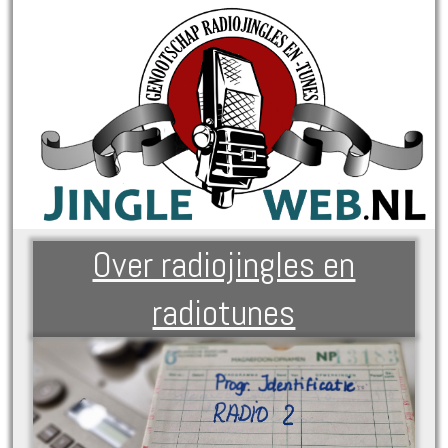
Over radiojingles en
radiotunes