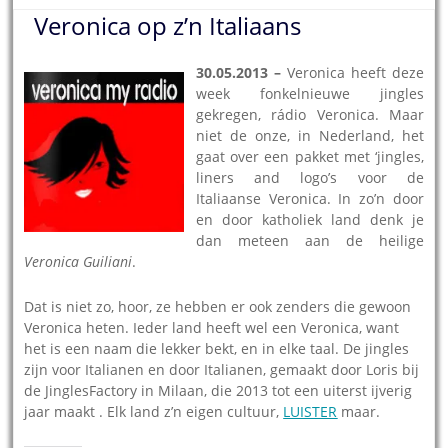
Veronica op z’n Italiaans
30.05.2013 –
Veronica heeft deze
week fonkelnieuwe jingles
gekregen, rádio Veronica. Maar
niet de onze, in Nederland, het
gaat over een pakket met ‘jingles,
liners and logo’s voor de
Italiaanse Veronica. In zo’n door
en door katholiek land denk je
dan meteen aan de heilige
Veronica Guiliani
.
Dat is niet zo, hoor, ze hebben er ook zenders die gewoon
Veronica heten. Ieder land heeft wel een Veronica, want
het is een naam die lekker bekt, en in elke taal. De jingles
zijn voor Italianen en door Italianen, gemaakt door Loris bij
de JinglesFactory in Milaan, die 2013 tot een uiterst ijverig
jaar maakt . Elk land z’n eigen cultuur,
LUISTER
maar.