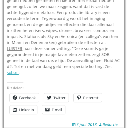
geluid hebben gesmeten en kleuren met elkaar hebben
gemengd, zullen we maar zeggen, want dat is vast de
achterliggende metafoor. Een productie library is een
verouderde term. Tegenwoordig wordt het imaging
genoemd, en de geluidjes en effecten die daar allemaal
inzitten heten isers, wipes, drones, breakers, combos en
impacts. Stations als Sky en Veronica (en collega’s van hen
in Miami en Denemarken) gebruiken de effecten al,
LUISTER
naar deze samenvatting. “Deze sounds ga je
gegarandeerd in je mapje favorieten zetten, zegt SOB,
geheel in de taal van deze tijd. De aanvulling heet Fluid AC
#2. Tot en met vandaag geldt een speciale korting. Zie:
sob.nl
.
Dit delen:
Facebook
Twitter
Pinterest
LinkedIn
E-mail
7 juni 2013
Redactie