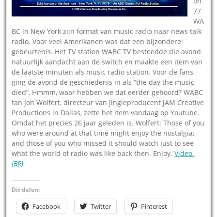
on
77
WA
BC in New York zijn format van music radio naar news talk
radio. Voor veel Amerikanen was dat een bijzondere
gebeurtenis. Het TV station WABC TV besteedde die avond
natuurlijk aandacht aan de switch en maakte een item van
de laatste minuten als music radio station. Voor de fans
ging de avond de geschiedenis in als “the day the music
died”, Hmmm, waar hebben we dat eerder gehoord? WABC
fan Jon Wolfert, directeur van jingleproducent JAM Creative
Productions in Dallas, zette het item vandaag op Youtube.
Omdat het precies 26 jaar geleden is. Wolfert: Those of you
who were around at that time might enjoy the nostalgia;
and those of you who missed it should watch just to see
what the world of radio was like back then. Enjoy.
Video.
(BR)
Dit delen:
Facebook
Twitter
Pinterest