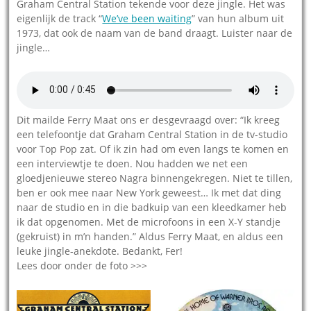
Graham Central Station tekende voor deze jingle. Het was
eigenlijk de track “
We’ve been waiting
” van hun album uit
1973, dat ook de naam van de band draagt. Luister naar de
jingle…
Dit mailde Ferry Maat ons er desgevraagd over: “Ik kreeg
een telefoontje dat Graham Central Station in de tv-studio
voor Top Pop zat. Of ik zin had om even langs te komen en
een interviewtje te doen. Nou hadden we net een
gloedjenieuwe stereo Nagra binnengekregen. Niet te tillen,
ben er ook mee naar New York geweest… Ik met dat ding
naar de studio en in die badkuip van een kleedkamer heb
ik dat opgenomen. Met de microfoons in een X-Y standje
(gekruist) in m’n handen.” Aldus Ferry Maat, en aldus een
leuke jingle-anekdote. Bedankt, Fer!
Lees door onder de foto >>>