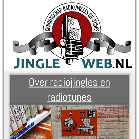
Over radiojingles en
radiotunes