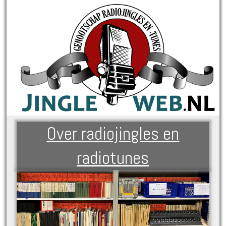
Over radiojingles en
radiotunes