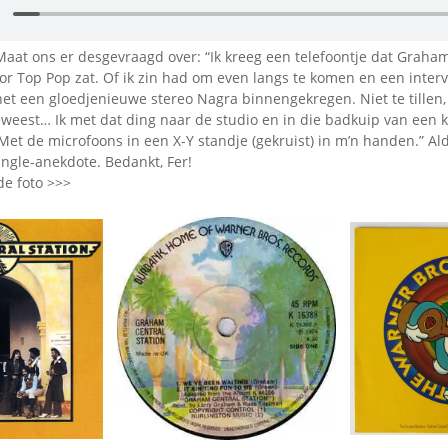
Omroepbanden
Stoomfluit Klaas
Maat ons er desgevraagd over: “Ik kreeg een telefoontje dat Graham
Vaak
oor Top Pop zat. Of ik zin had om even langs te komen en een interv
Uitvinding
t een gloedjenieuwe stereo Nagra binnengekregen. Niet te tillen
jinglecassette
weest… Ik met dat ding naar de studio en in die badkuip van een 
et de microfoons in een X-Y standje (gekruist) in m’n handen.” Al
ingle-anekdote. Bedankt, Fer!
de foto >>>