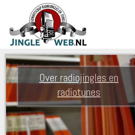
Over radiojingles en
radiotunes