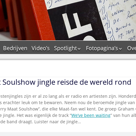
Bedrijven
Video’s
Spotlight
Fotopagina’s
Ove
De Tourflitsjingle –
JAM in pictures
wie zijn de makers?
PAMS in pictures
Jingledemo’s en hun
TM in pictures
tags
 Soulshow jingle reisde de wereld rond
Pepper & Tanner i
Dallas jingle city
pictures
De Tourtune
estenjingles zijn er al zo lang als er radio en artiesten zijn. Honde
Top Format in
jes erachter leuk om te bewaren. Neem nou de beroemde jingle van
Ferry Maat 65
pictures
erry Maat Soulshow”, die elke Maat-fan wel kent. De groep Graham 
Ferry Maat interview
Dik Voormekaar in
 jingle. Het was eigenlijk de track “
We’ve been waiting
” van hun al
foto’s
de band draagt. Luister naar de jingle…
Jingle Awards
Jingle NIEUW