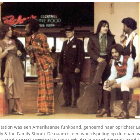
Station was een Amerikaanse funkband, genoemd naar oprichter L
 Sly & the Family Stone). De naam is een woordspeling op de naam