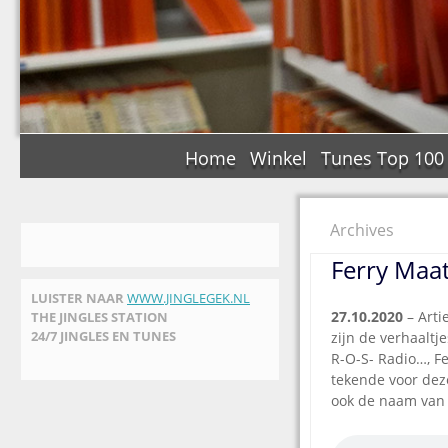
Home
Winkel
Tunes Top 100
Archives
Ferry Maat
LUISTER NAAR
WWW.JINGLEGEK.NL
27.10.2020
– Arti
THE JINGLES STATION
24/7 JINGLES EN TUNES
zijn de verhaalt
R-O-S- Radio…, F
tekende voor deze
ook de naam van 