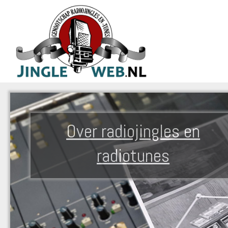
Over radiojingles en
radiotunes