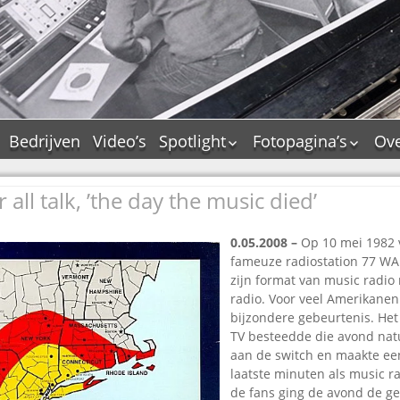
Bedrijven
Video’s
Spotlight
Fotopagina’s
Ove
De Tourflitsjingle –
JAM in pictures
wie zijn de makers?
all talk, ’the day the music died’
PAMS in pictures
Jingledemo’s en hun
TM in pictures
tags
0.05.2008 –
Op 10 mei 1982 
Pepper & Tanner i
Dallas jingle city
fameuze radiostation 77 WA
pictures
De Tourtune
zijn format van music radio
Top Format in
radio. Voor veel Amerikanen
Ferry Maat 65
pictures
bijzondere gebeurtenis. Het
Ferry Maat interview
Dik Voormekaar in
TV besteedde die avond nat
foto’s
aan de switch en maakte ee
Jingle Awards
laatste minuten als music ra
Jingle NIEUW
de fans ging de avond de ge