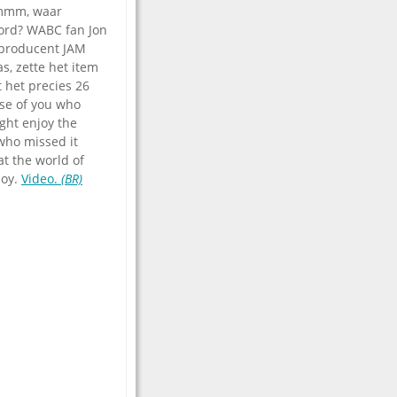
Hmmm, waar
ord? WABC fan Jon
leproducent JAM
s, zette het item
het precies 26
ose of you who
ght enjoy the
who missed it
t the world of
joy.
Video.
(BR)