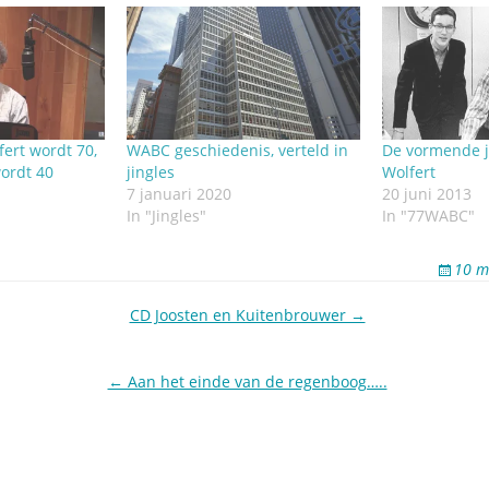
ert wordt 70,
WABC geschiedenis, verteld in
De vormende j
ordt 40
jingles
Wolfert
7 januari 2020
20 juni 2013
In "Jingles"
In "77WABC"
10 m
CD Joosten en Kuitenbrouwer →
← Aan het einde van de regenboog…..