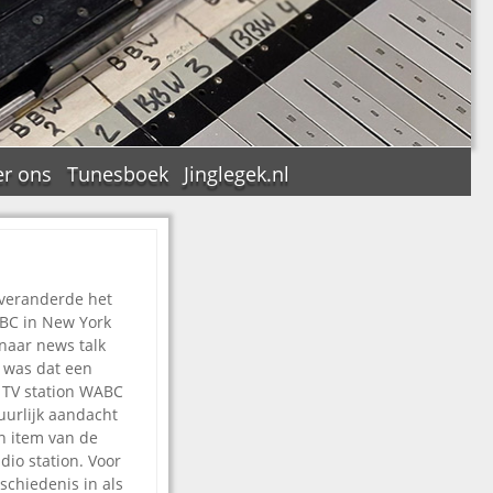
r ons
Tunesboek
Jinglegek.nl
veranderde het
n
BC in New York
 naar news talk
 was dat een
 TV station WABC
uurlijk aandacht
n item van de
dio station. Voor
schiedenis in als