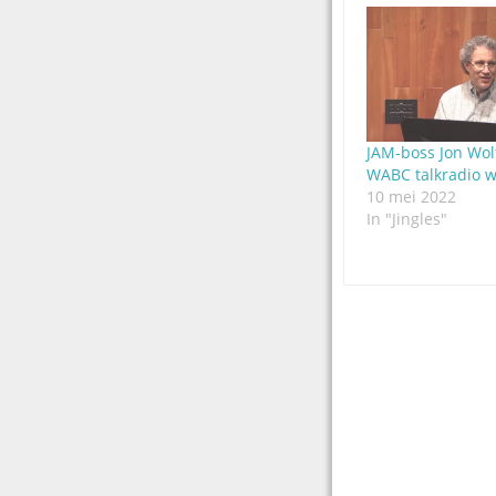
JAM-boss Jon Wolf
WABC talkradio w
10 mei 2022
In "Jingles"
Post
navigation