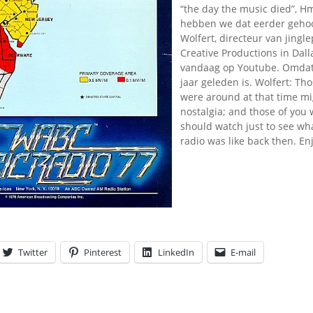
Omroepbanden
“the day the music died”, 
hebben we dat eerder geho
Stoomfluit Klaas
Wolfert, directeur van jing
Vaak
Creative Productions in Dalla
Uitvinding
vandaag op Youtube. Omdat 
jinglecassette
jaar geleden is. Wolfert: Th
were around at that time mi
nostalgia; and those of you 
should watch just to see wha
radio was like back then. En
Twitter
Pinterest
LinkedIn
E-mail