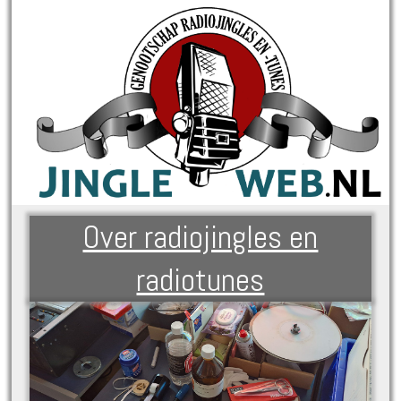
Over radiojingles en
radiotunes