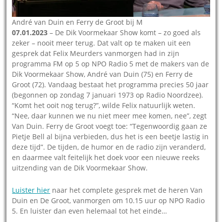
André van Duin en Ferry de Groot bij M
07.01.2023
– De Dik Voormekaar Show komt – zo goed als
zeker – nooit meer terug. Dat valt op te maken uit een
gesprek dat Felix Meurders vanmorgen had in zijn
programma FM op 5 op NPO Radio 5 met de makers van de
Dik Voormekaar Show, André van Duin (75) en Ferry de
Groot (72). Vandaag bestaat het programma precies 50 jaar
(begonnen op zondag 7 januari 1973 op Radio Noordzee).
“Komt het ooit nog terug?”, wilde Felix natuurlijk weten.
“Nee, daar kunnen we nu niet meer mee komen, nee”, zegt
Van Duin. Ferry de Groot voegt toe: “Tegenwoordig gaan ze
Pietje Bell al bijna verbieden, dus het is een beetje lastig in
deze tijd”. De tijden, de humor en de radio zijn veranderd,
en daarmee valt feitelijk het doek voor een nieuwe reeks
uitzending van de Dik Voormekaar Show.
Luister hier
naar het complete gesprek met de heren Van
Duin en De Groot, vanmorgen om 10.15 uur op NPO Radio
5. En luister dan even helemaal tot het einde…