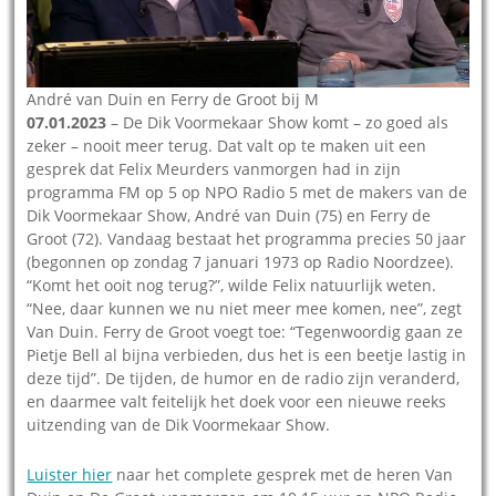
André van Duin en Ferry de Groot bij M
07.01.2023
– De Dik Voormekaar Show komt – zo goed als
zeker – nooit meer terug. Dat valt op te maken uit een
gesprek dat Felix Meurders vanmorgen had in zijn
programma FM op 5 op NPO Radio 5 met de makers van de
Dik Voormekaar Show, André van Duin (75) en Ferry de
Groot (72). Vandaag bestaat het programma precies 50 jaar
(begonnen op zondag 7 januari 1973 op Radio Noordzee).
“Komt het ooit nog terug?”, wilde Felix natuurlijk weten.
“Nee, daar kunnen we nu niet meer mee komen, nee”, zegt
Van Duin. Ferry de Groot voegt toe: “Tegenwoordig gaan ze
Pietje Bell al bijna verbieden, dus het is een beetje lastig in
deze tijd”. De tijden, de humor en de radio zijn veranderd,
en daarmee valt feitelijk het doek voor een nieuwe reeks
uitzending van de Dik Voormekaar Show.
Luister hier
naar het complete gesprek met de heren Van