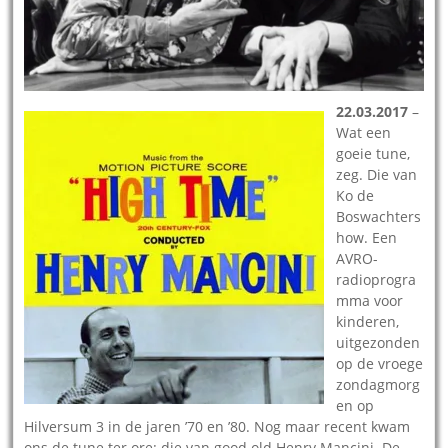
22.03.2017
–
Wat een
goeie tune,
zeg. Die van
Ko de
Boswachters
how. Een
AVRO-
radioprogra
mma voor
kinderen,
uitgezonden
op de vroege
zondagmorg
en op
Hilversum 3 in de jaren ’70 en ’80. Nog maar recent kwam
ons de tune ter ore: die van good old Henry Mancini. De