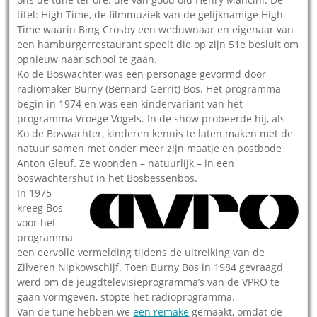
titel: High Time, de filmmuziek van de gelijknamige High
Time waarin Bing Crosby een weduwnaar en eigenaar van
een hamburgerrestaurant speelt die op zijn 51e besluit om
opnieuw naar school te gaan.
Ko de Boswachter was een personage gevormd door
radiomaker Burny (Bernard Gerrit) Bos. Het programma
begin in 1974 en was een kindervariant van het
programma Vroege Vogels. In de show probeerde hij, als
Ko de Boswachter, kinderen kennis te laten maken met de
natuur samen met onder meer zijn maatje en postbode
Anton Gleuf. Ze woonden – natuurlijk – in een
boswachtershut in het Bosbessenbos.
In 1975
kreeg Bos
voor het
programma
een eervolle vermelding tijdens de uitreiking van de
Zilveren Nipkowschijf. Toen Burny Bos in 1984 gevraagd
werd om de jeugdtelevisieprogramma’s van de VPRO te
gaan vormgeven, stopte het radioprogramma.
Van de tune hebben we
een remake
gemaakt, omdat de