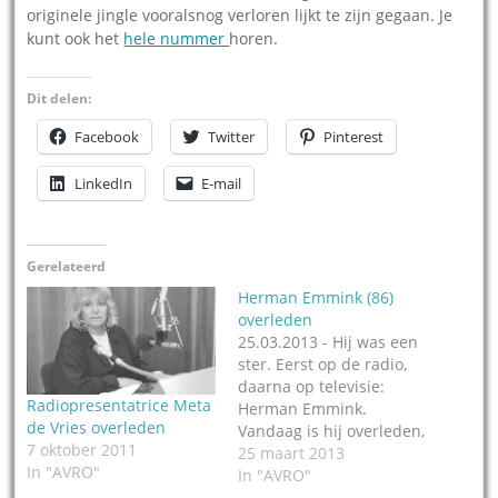
originele jingle vooralsnog verloren lijkt te zijn gegaan. Je
kunt ook het
hele nummer
horen.
Dit delen:
Facebook
Twitter
Pinterest
LinkedIn
E-mail
Gerelateerd
Herman Emmink (86)
overleden
25.03.2013 - Hij was een
ster. Eerst op de radio,
daarna op televisie:
Radiopresentatrice Meta
Herman Emmink.
de Vries overleden
Vandaag is hij overleden,
7 oktober 2011
op 86-jarige leeftijd.
25 maart 2013
In "AVRO"
Emmink was zanger (zijn
In "AVRO"
enige hit Tulpen uit