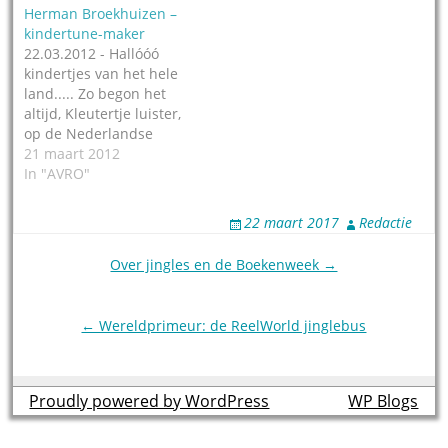
Herman Broekhuizen –
Amsterdam is volgens
kindertune-maker
Vic van de Reijt de meest
22.03.2012 - Hallóóó
gecoverde evergreen uit
kindertjes van het hele
de vaderlandse
land..... Zo begon het
platengeschiedenis) en
altijd, Kleutertje luister,
een echte radioman.
op de Nederlandse
Begon…
radio. De grote man
21 maart 2012
achter programma was
In "AVRO"
Herman Broekhuizen,
die op 89-jarige leeftijd
22 maart 2017
Redactie
is gestorven. Zeg je
'kinderliedje', en je zegt
Post
Over jingles en de Boekenweek →
eigenlijk vanzelf al
navigation
Herman Broekhuizen.
Zijn invloed op de radio
← Wereldprimeur: de ReelWorld jinglebus
was enorm:…
Proudly powered by WordPress
theme by
WP Blogs