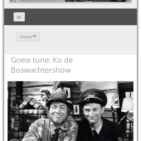
Sidebar
Goeie tune: Ko de
Boswachtershow