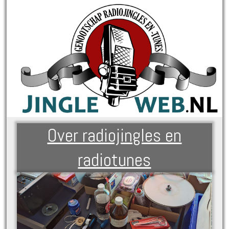
Over radiojingles en
radiotunes