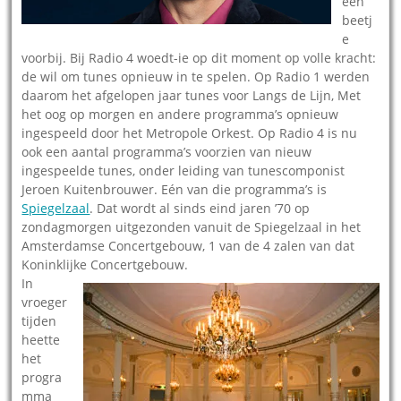
een
beetj
e
voorbij. Bij Radio 4 woedt-ie op dit moment op volle kracht:
de wil om tunes opnieuw in te spelen. Op Radio 1 werden
daarom het afgelopen jaar tunes voor Langs de Lijn, Met
het oog op morgen en andere programma’s opnieuw
ingespeeld door het Metropole Orkest. Op Radio 4 is nu
ook een aantal programma’s voorzien van nieuw
ingespeelde tunes, onder leiding van tunescomponist
Jeroen Kuitenbrouwer. Eén van die programma’s is
Spiegelzaal
. Dat wordt al sinds eind jaren ’70 op
zondagmorgen uitgezonden vanuit de Spiegelzaal in het
Amsterdamse Concertgebouw, 1 van de 4 zalen van dat
Koninklijke Concertgebouw.
In
vroeger
tijden
heette
het
progra
mma