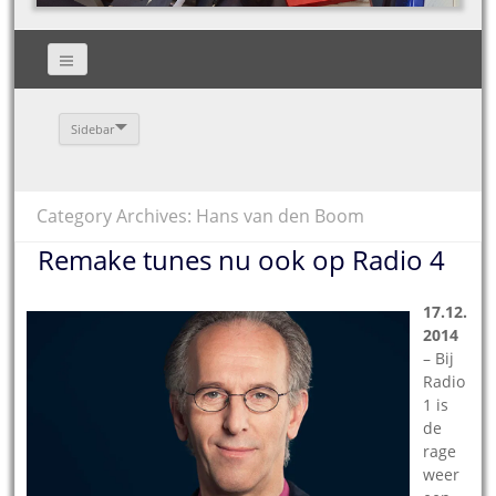
Sidebar
Category Archives: Hans van den Boom
Remake tunes nu ook op Radio 4
17.12.
2014
– Bij
Radio
1 is
de
rage
weer