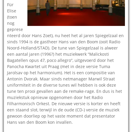
Für
Elise
(toen
nog
geprese
nteerd door Hans Zoet), nu heet het al jaren Spiegelzaal en
sinds 1994 is de gastheer Hans van den Boom (ooit Radio
Noord-Holland/STAD). De tune van Spiegelzaal is alweer
een aantal jaren (1996?) het muziekwerk “Malickosti
Bagatellen opus 47, poco allegro”, uitgevoerd door het
Panocha Kwartet uit Praag (met in deze versie Tuma
Jarolsav op het harmonium). Het is een compositie van
Antonin Dvorak. Maar sinds netmanager Marwil Straat
uniformiteit in de diverse tunes wil hebben is ook deze
tune ten prooi gevallen aan de remake-rage. En dus is het
muziekstuk opnieuw opgenomen door het Radio
Filharmonisch Orkest. De nieuwe versie is korter en heeft
een staand slot, terwijl in de oude (CD-) versie de muziek
gewoon doorliep op het vaste moment dat presentator
Hans van den Boom kon invallen.