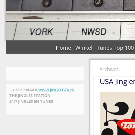
Home
Winkel
Tunes Top 100
Archives
USA Jingl
LUISTER NAAR
WWW.JINGLEGEK.NL
THE JINGLES STATION
24/7 JINGLES EN TUNES