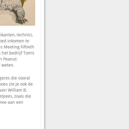
kanten, technici,
goed inkomen te
s Meeting Fiftieth
 het bedrijf Tom’s
on Peanut
d weten.
geres die vooral
oes zie je ook de
ven William B.
lpees, zoals die
 mee aan een