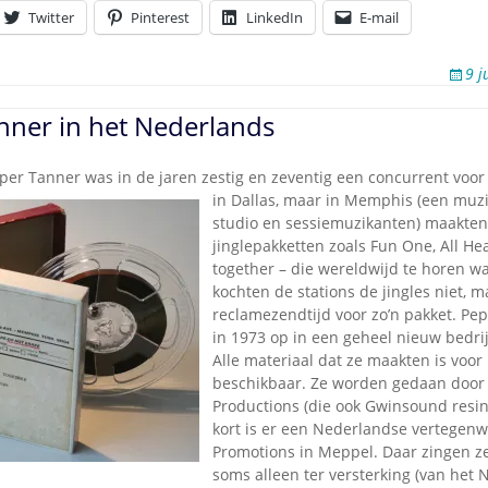
Twitter
Pinterest
LinkedIn
E-mail
9 j
nner in het Nederlands
per Tanner was in de jaren zestig en zeventig een concurrent voo
in Dallas, maar in Memphis (een
muzi
studio en sessiemuzikanten) maakten
jinglepakketten zoals Fun One, All Hea
together – die wereldwijd te horen w
kochten de stations de jingles niet, m
reclamezendtijd voor zo’n pakket. Pe
in 1973 op in een geheel nieuw bedrij
Alle materiaal dat ze maakten is voor
beschikbaar. Ze worden gedaan doo
Productions (die ook Gwinsound resin
kort is er een Nederlandse vertegenw
Promotions in Meppel. Daar zingen ze 
soms alleen ter versterking (van het 