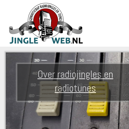
Over radiojingles en
radiotunes