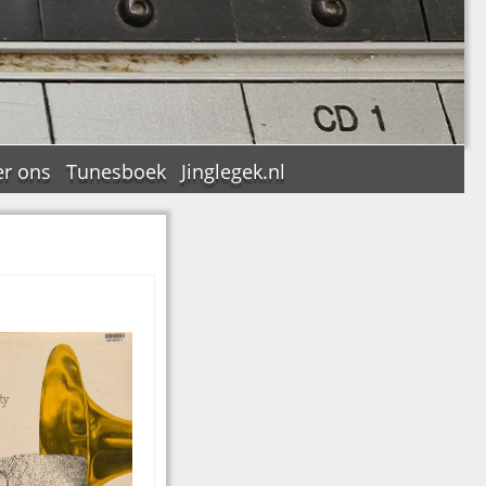
r ons
Tunesboek
Jinglegek.nl
n