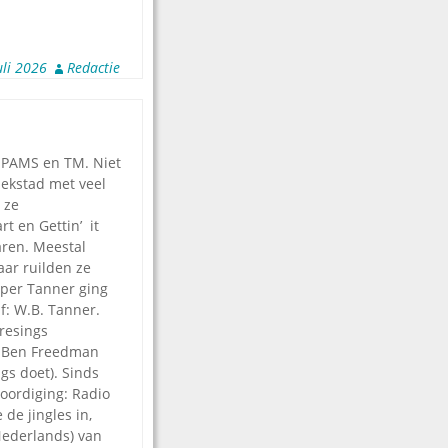
uli 2026
Redactie
r PAMS en TM. Niet
ekstad met veel
 ze
rt en Gettin’ it
aren. Meestal
aar ruilden ze
pper Tanner ging
f: W.B. Tanner.
 resings
r Ben Freedman
gs doet). Sinds
oordiging: Radio
de jingles in,
Nederlands) van