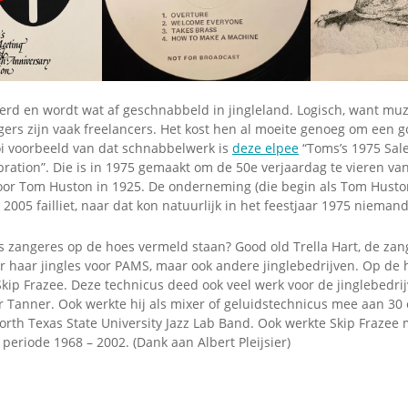
Omroepbanden
Stoomfluit Klaas
Vaak
Uitvinding
jinglecassette
erd en wordt wat af geschnabbeld in jingleland. Logisch, want muzi
gers zijn vaak freelancers. Het kost hen al moeite genoeg om een 
 voorbeeld van dat schnabbelwerk is
deze elpee
“Toms’s 1975 Sale
ration”. Die is in 1975 gemaakt om de 50e verjaardag te vieren van
oor Tom Huston in 1925. De onderneming (die begin als Tom Hust
2005 failliet, naar dat kon natuurlijk in het feestjaar 1975 nieman
s zangeres op de hoes vermeld staan? Good old Trella Hart, de zan
 haar jingles voor PAMS, maar ook andere jinglebedrijven. Op de h
ip Frazee. Deze technicus deed ook veel werk voor de jinglebedrij
Tanner. Ook werkte hij als mixer of geluidstechnicus mee aan 30 e
orth Texas State University Jazz Lab Band. Ook werkte Skip Frazee
e periode 1968 – 2002. (Dank aan Albert Pleijsier)