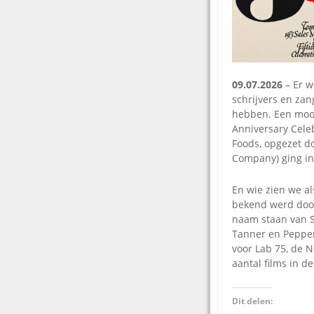
09.07.2026
– Er w
schrijvers en zan
hebben. Een mooi
Anniversary Celeb
Foods, opgezet d
Company) ging in 
En wie zien we al
bekend werd door
naam staan van Sk
Tanner en Pepper 
voor Lab 75, de N
aantal films in d
Dit delen: