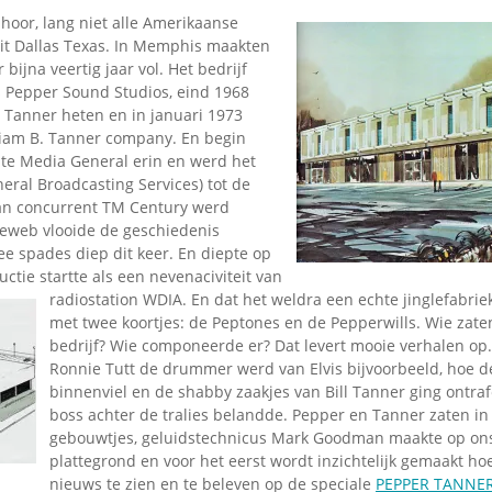
hoor, lang niet alle Amerikaanse
it Dallas Texas. In Memphis maakten
bijna veertig jaar vol. Het bedrijf
s Pepper Sound Studios, eind 1968
 Tanner heten en in januari 1973
liam B. Tanner company. En begin
pte Media General erin en werd het
ral Broadcasting Services) tot de
an concurrent TM Century werd
leweb vlooide de geschiedenis
ee spades diep dit keer. En diepte op
uctie startte als een nevenaciviteit van
radiostation WDIA. En dat
het weldra een echte jinglefabrie
met twee koortjes: de Peptones en de Pepperwills. Wie zate
bedrijf? Wie componeerde er? Dat levert mooie verhalen op.
Ronnie Tutt de drummer werd van Elvis bijvoorbeeld, hoe de 
binnenviel en de shabby zaakjes van Bill Tanner ging ontraf
boss achter de tralies belandde. Pepper en Tanner zaten in 
gebouwtjes, geluidstechnicus Mark Goodman maakte op on
plattegrond en voor het eerst wordt inzichtelijk gemaakt ho
nieuws te zien en te beleven op de speciale
PEPPER TANNE