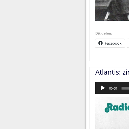
Dit delen:
Facebook
Atlantis: z
Audiospeler
00:00