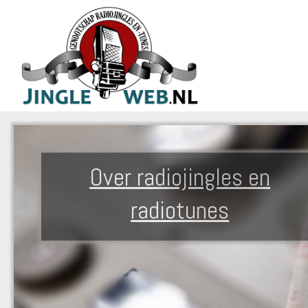
Over radiojingles en
radiotunes