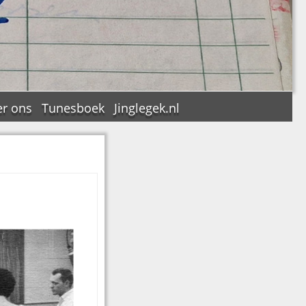
r ons
Tunesboek
Jinglegek.nl
n