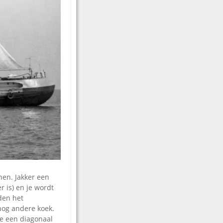
of
te
verlagen.
en. Jakker een
 is) en je wordt
den het
nog andere koek.
e een diagonaal