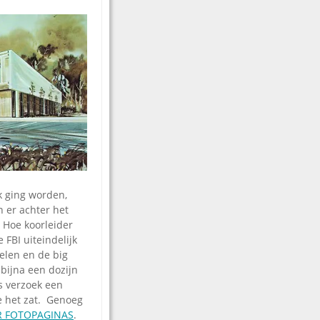
k ging worden,
n er achter het
 Hoe koorleider
FBI uiteindelijk
elen en de big
bijna een dozijn
s verzoek een
e het zat. Genoeg
R FOTOPAGINAS
.