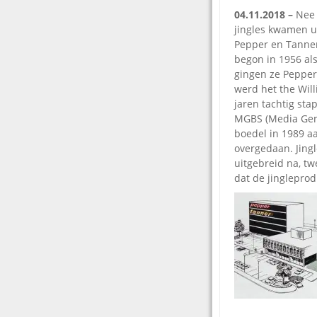
04.11.2018 –
Nee 
jingles kwamen u
Pepper en Tanner 
begon in 1956 al
gingen ze Pepper
werd het the Wil
jaren tachtig sta
MGBS (Media Gene
boedel in 1989 a
overgedaan. Jing
uitgebreid na, tw
dat de jingleprod