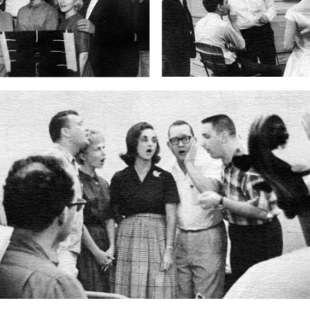
Omroepbanden
Stoomfluit Klaas
Vaak
Uitvinding
jinglecassette