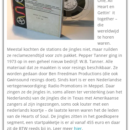
One, All
Heart en
Gettin’ it
together –
die
wereldwijd
te horen
waren.
Meestal kochten de stations de jingles niet, maar ruilden
ze reclamezendtijd voor zo’n pakket. Pepper Tanner ging in
1973 op in een geheel nieuw bedrijf: W.B. Tanner. Alle
materiaal dat ze maakten is voor resings beschikbaar. Ze
worden gedaan door Ben Freedman Productions (die ook
Gwinsound resings doet). Sinds kort is er een Nederlandse
vertegenwoordiging: Radio Promotions in Meppel. Daar
zingen ze de jingles in, soms alleen ter versterking (van het
Nederlands) van de jingles die in Texas met Amerikaanse
zangers al zijn ingezongen, soms ook louter met een
nederlands koortje – de laatste keren waren het de leden
van de Hearts of Soul. De jingles zitten in het goedkopere
segment, een startpakketje is er al vanaf 455 euro en daar
zit de BTW reeds bij in. Leer meer
hier
.