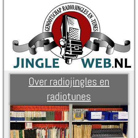
Over radiojingles en
radiotunes